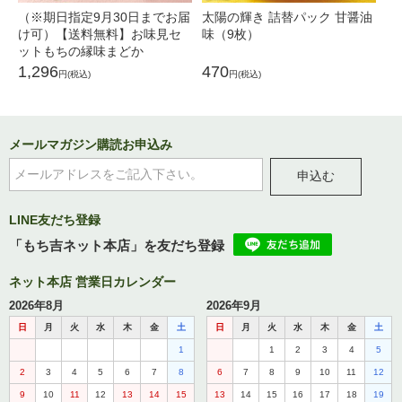
（※期日指定9月30日までお届
太陽の輝き 詰替パック 甘醤油
餅
け可）【送料無料】お味見セ
味（9枚）
ダ
ットもちの縁味まどか
1,296
470
7
円(税込)
円(税込)
メールマガジン購読お申込み
申込む
LINE友だち登録
「もち吉ネット本店」を友だち登録
ネット本店 営業日カレンダー
2026年8月
2026年9月
日
月
火
水
木
金
土
日
月
火
水
木
金
土
1
1
2
3
4
5
2
3
4
5
6
7
8
6
7
8
9
10
11
12
9
10
11
12
13
14
15
13
14
15
16
17
18
19