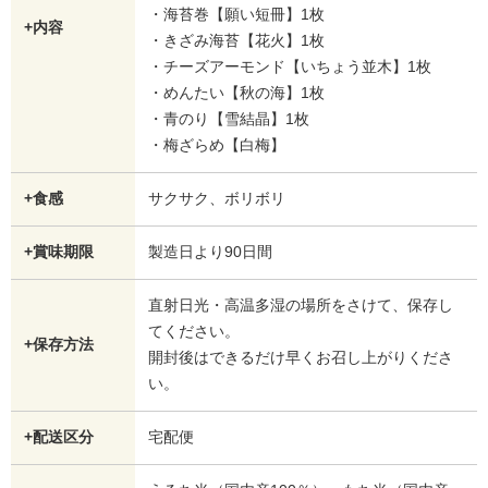
・海苔巻【願い短冊】1枚
+内容
・きざみ海苔【花火】1枚
・チーズアーモンド【いちょう並木】1枚
・めんたい【秋の海】1枚
・青のり【雪結晶】1枚
・梅ざらめ【白梅】
+食感
サクサク、ボリボリ
+賞味期限
製造日より90日間
直射日光・高温多湿の場所をさけて、保存し
てください。
+保存方法
開封後はできるだけ早くお召し上がりくださ
い。
+配送区分
宅配便