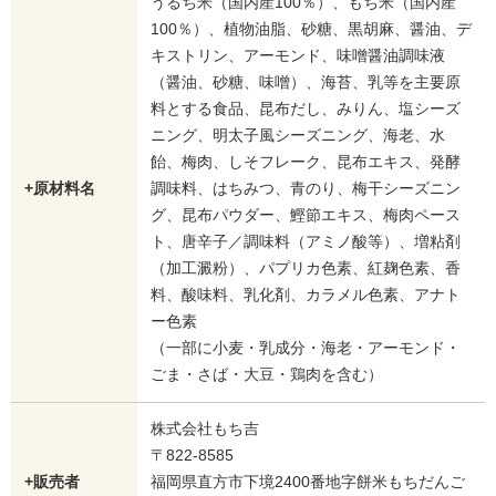
うるち米（国内産100％）、もち米（国内産
100％）、植物油脂、砂糖、黒胡麻、醤油、デ
キストリン、アーモンド、味噌醤油調味液
（醤油、砂糖、味噌）、海苔、乳等を主要原
料とする食品、昆布だし、みりん、塩シーズ
ニング、明太子風シーズニング、海老、水
飴、梅肉、しそフレーク、昆布エキス、発酵
+原材料名
調味料、はちみつ、青のり、梅干シーズニン
グ、昆布パウダー、鰹節エキス、梅肉ペース
ト、唐辛子／調味料（アミノ酸等）、増粘剤
（加工澱粉）、パプリカ色素、紅麹色素、香
料、酸味料、乳化剤、カラメル色素、アナト
ー色素
（一部に小麦・乳成分・海老・アーモンド・
ごま・さば・大豆・鶏肉を含む）
株式会社もち吉
〒822-8585
+販売者
福岡県直方市下境2400番地字餅米もちだんご