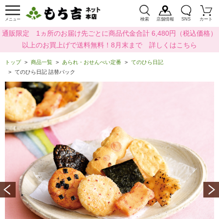
検索
店舗情報
SNS
カート
メニュー
通販限定 1ヵ所のお届け先ごとに商品代金合計 6,480円（税込価格）
以上のお買上げで送料無料！8月末まで 詳しくはこちら
トップ
商品一覧
あられ・おせんべい定番
てのひら日記
てのひら日記 詰替パック