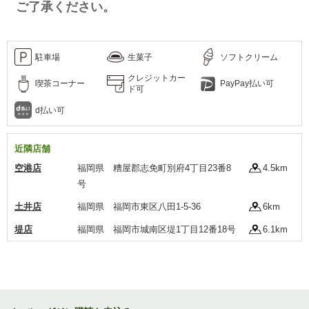
ご了承ください。
駐車場
生菓子
ソフトクリーム
クレジットカー
喫茶コーナー
PayPay払い可
ド可
d払い可
近隣店舗
空港店
福岡県 糟屋郡志免町別府4丁目23番8
4.5km
号
土井店
福岡県 福岡市東区八田1-5-36
6km
堤店
福岡県 福岡市城南区堤1丁目12番18号
6.1km