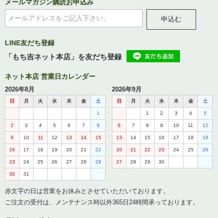
メールマガジン購読お申込み
申込む
LINE友だち登録
「もち吉ネット本店」を友だち登録
ネット本店 営業日カレンダー
2026年8月
2026年9月
日
月
火
水
木
金
土
日
月
火
水
木
金
土
1
1
2
3
4
5
2
3
4
5
6
7
8
6
7
8
9
10
11
12
9
10
11
12
13
14
15
13
14
15
16
17
18
19
16
17
18
19
20
21
22
20
21
22
23
24
25
26
23
24
25
26
27
28
29
27
28
29
30
30
31
赤文字の日は営業をお休みとさせていただいております。
ご注文の受付は、メンテナンス時以外365日24時間承っております。