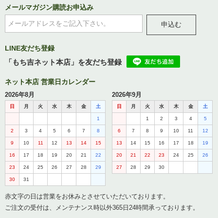
メールマガジン購読お申込み
申込む
LINE友だち登録
「もち吉ネット本店」を友だち登録
ネット本店 営業日カレンダー
2026年8月
2026年9月
日
月
火
水
木
金
土
日
月
火
水
木
金
土
1
1
2
3
4
5
2
3
4
5
6
7
8
6
7
8
9
10
11
12
9
10
11
12
13
14
15
13
14
15
16
17
18
19
16
17
18
19
20
21
22
20
21
22
23
24
25
26
23
24
25
26
27
28
29
27
28
29
30
30
31
赤文字の日は営業をお休みとさせていただいております。
ご注文の受付は、メンテナンス時以外365日24時間承っております。