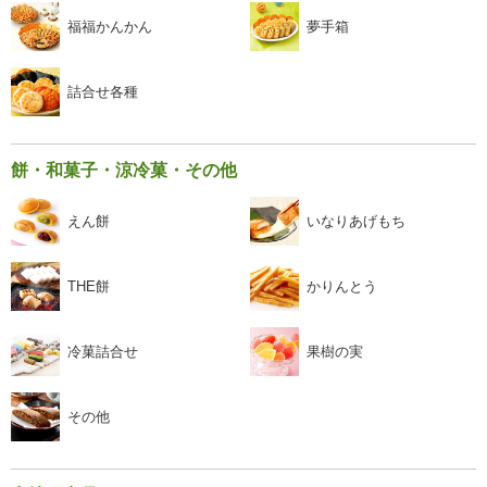
福福かんかん
夢手箱
詰合せ各種
餅・和菓子・涼冷菓・その他
えん餅
いなりあげもち
THE餅
かりんとう
冷菓詰合せ
果樹の実
その他