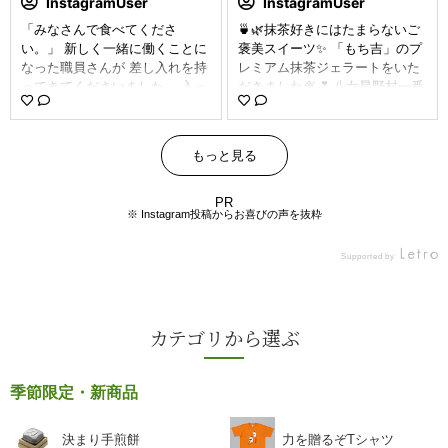
InstagramUser
InstagramUser
「みなさんで食べてくださ
🍵🌿抹茶好きにはたまらないご
い。」 新しく一緒に働くことに
褒美スイーツ✨ 「もち吉」のプ
なった職員さんが 差し入れを持
レミアム抹茶ジェラートをいた
ってきてくださいました。 入っ
だきました🍨💕 八女星野村一番
ていたのは、もち吉のおせんべ
茶を使った濃厚な抹茶の香り
い。 「これ好きなんですよ。」
と、ほろ苦い大人の味わいが最
「どれ食べようかな。」 そんな
高☺️🍃 甘さの中に感じる上品な
もっと見る
声が聞こえてきます。 お菓子を
抹茶感、ひと口ごとに癒される
囲む時間は、ほんの少し。 で
幸せ時間☕️✨ これはまた食べた
も、 「誰かが自分たちのことを
くなる美味しさです🤤💚 #抹茶
PR
※ Instagram投稿からお喜びの声を抜粋
思ってくれた。」 その気持ち
スイーツ #抹茶好き #ジェラー
は、なんだか心があたたかくな
ト #アイスクリーム #和スイー
ります。 筑後ではおなじみの、
ツ #もち吉 #カフェ巡り #スイ
Supported by
もち吉。 ひとつのおせんべいか
ーツ巡り #日本スイーツ #甘い
ら 笑顔が広がる午後になりまし
時間
た。 #グループホーム #リカバ
カテゴリから選ぶ
リーシェアハウス #もち吉 #暮
らしを楽しむ家 #八女
季節限定・新商品
決まり手煎餅
力を贈るぞTシャツ