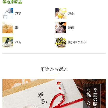
産地原産品
力水
お茶
米
焼酎
海苔
国技館グルメ
用途から選ぶ