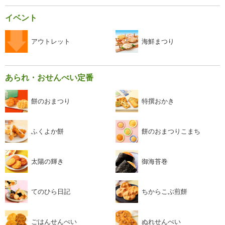
イベント
アウトレット
海鮮まつり
あられ・おせんべい定番
餅のおまつり
特撰おかき
ふくよか餅
餅のおまつりこまち
太陽の輝き
御海苔巻
てのひら日記
ちからこぶ煎餅
ごはんせんべい
ぬれせんべい