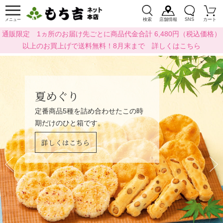
検索
店舗情報
SNS
カート
メニュー
通販限定 1ヵ所のお届け先ごとに商品代金合計 6,480円（税込価格）
以上のお買上げで送料無料！8月末まで 詳しくはこちら
夏めぐり
定番商品5種を詰め合わせたこの時
期だけのひと箱です。
詳しくはこちら