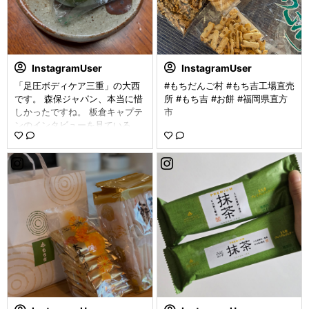
族みんな大好きで取り合いにな
りそう♡) 家族みんなで楽しめ
るうるチップス🌽 気になる方は
ぜひ試してみてね ✓ ⋆┈┈┈┈
┈┈┈┈┈┈┈┈┈┈┈┈┈┈
InstagramUser
InstagramUser
┈⋆ うるちップス コーンポター
「足圧ボディケア三重」の大西
#もちだんご村 #もち吉工場直売
ジュ味 𓂃❁⃘ ⌇ mochidangomur
です。 森保ジャパン、本当に惜
所 #もち吉 #お餅 #福岡県直方
a sama ⋆┈┈┈┈┈┈┈┈┈┈┈┈┈┈┈┈
しかったですね。 板倉キャプテ
市
┈┈┈⋆ #PR #もち吉 #おやつはも
ンのインタビューを見ている
ち吉 #mochikichi #monipla 赤
と、僕も泣けてきました😭 森保
ちゃんのいる暮らし赤ちゃんの
監督＆選手の皆さま、感動をあ
いる生活
りがとうございました😊 ゆっく
り休んで下さいね🍀 昨日は、出
張足圧で伊賀市に行って来まし
た🚙 ・70分×2名様 ・90分×1名
様 ほぐしました👣 ありがとう
ございました😊 #谷川流足圧 #
足圧ボディケア三重 #出張足圧
#くさもち #もち吉