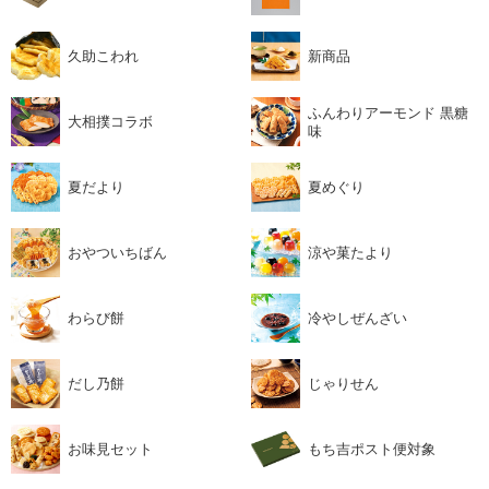
久助こわれ
新商品
ふんわりアーモンド 黒糖
大相撲コラボ
味
夏だより
夏めぐり
おやついちばん
涼や菓たより
わらび餅
冷やしぜんざい
だし乃餅
じゃりせん
お味見セット
もち吉ポスト便対象