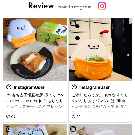
InstagramUser
InstagramUser
☆ もち吉工場直売所 様より mo
ご存知だろうか。 もちなりくん
chikichi_chokubaijo ＼もちなり
のいなりあげパンツには 1度食
くんグッズ発売記念／ プレゼン
べたら病みつきになって 何度も
トキャンペーン当選させていた
食べたくなると噂の もち吉のあ
だきました🎁 🔸もちなりくんの
の「くさもち」が ピッタリジャ
ぬいぐるみ 🔸いなりあげもち(1
ストフィットということを。 ⁡
箱) もちなりくん可愛いよ🧡 揚
こういう使い道だったのかーー