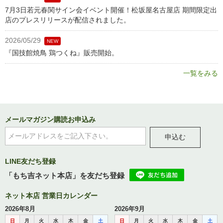
7月3日若元春関サイン会イベント開催！松坂屋名古屋店 期間限定出
店のプレスリリースが配信されました。
2026/05/29
NEW
『国技館焼鳥 鶏つくね』販売開始。
一覧をみる
メールマガジン購読お申込み
申込む
LINE友だち登録
「もち吉ネット本店」を友だち登録
ネット本店 営業日カレンダー
2026年8月
2026年9月
日
月
火
水
木
金
土
日
月
火
水
木
金
土