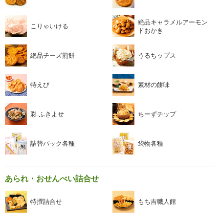
絶品キャラメルアーモン
こりゃいける
ドおかき
絶品チーズ煎餅
うるちップス
特えび
素材の餅味
彩 ふきよせ
ちーずチップ
詰替パック各種
袋物各種
あられ・おせんべい詰合せ
特撰詰合せ
もち吉職人館