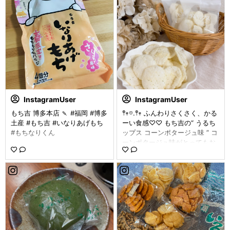
げさん着脱できるよ😆 触り心地
ー！（ちがう） ⁡ ちなみに私は
もモチっとしてて気持ちいいよ♪
おしりもちなりくんが1番好きな
いなりあげもちは パッケージも
んですが あまり人気がないと聞
可愛い〜 揚げさんにじゅわ〜っ
いてしょんぼりしました。 ⁡ い
と甘じょっぱい味が染み込んで
いの私が推すから。 ⁡ 毎日癒さ
いて お餅と最高の組み合わせで
れるもちなりくんなのでした。
美味しかったです😋 いなりあげ
草もちは営業Tさんの差し入れ
もち大好きでご縁があってとっ
です感謝🙏✨ ⁡ #もち吉 #もちな
ても嬉しかったです😊🍀 ありが
りくん #もち吉の草もち #もち
とうございました✨ ． #もち吉
吉もぐもぐ ⁡
#いなりあげもち #もちなりくん
InstagramUser
InstagramUser
#お餅 #当選報告
もち吉 博多本店 🍡 #福岡 #博多
𖤣𖥧𖡼.𖤣𖥧 ふんわりさくさく、かる
土産 #もち吉 #いなりあげもち
ーい食感♡♡ もち吉の“ うるち
#もちなりくん
ップス コーンポタージュ味 ” コ
ーンポタージュ味がとってもお
いしくて ついつい手が伸びちゃ
う...♡ 濃すぎず薄すぎずな絶妙
な味付け🌽 さくふわ食感がたま
らない.ᐟ.ᐟ やみつきになること
間違いなしだよ🥹 息子もだいす
きで これ！これ！と 次々手を
伸ばしてきました👦🏻🤍 見つか
ると全部食べられちゃう勢いな
ので 今は隠してあります🤣 (家