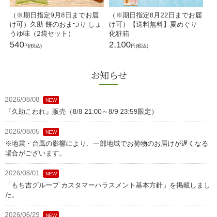
（※期日指定9月8日までお届
（※期日指定8月22日までお届
（
け可）久助 餅のおまつり しょ
け可）【送料無料】夏めぐり
け
うゆ味（2袋セット）
化粧箱
味
540
2,100
5
円(税込)
円(税込)
お知らせ
2026/08/08
NEW
『久助こわれ』販売（8/8 21:00～8/9 23:59限定）
2026/08/05
NEW
※地震・台風の影響により、一部地域でお荷物のお届けが遅くなる
場合がございます。
2026/08/01
NEW
「もち吉グループ カスタマーハラスメント基本方針」を掲載しまし
た。
2026/06/29
NEW