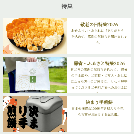
特集
敬老の日特集2026
おせんべい・あられに「ありがとう」
を込めて、感謝の気持ちを届けましょ
う。
帰省・ふるさと特集2026
日ごろの感謝の気持ちを込めて。 帰省
の手土産や、ご家族・ご友人・お世話
になった方へのご挨拶に。 いつも見守
ってくださるご先祖さまへのお供えに
も。
決まり手煎餅
日本相撲協会100周年を迎えた今年、
もち吉がお届けする記念缶。