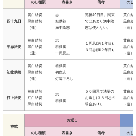
のし種類
表書き
備考
のし
黄白結切
志
死後49日目。関東
黄白結
四十九日
黒白結切
粗供養
ではあまり満中陰
黒白結
（蓮）
満中陰志
志は使わない。
（蓮）
黄白結切
志
黄白結
１周忌(満１年目)、
年忌法要
黒白結切
粗供養
黒白結
３回忌(満２年目)。
（蓮）
一周忌志
（蓮）
黄白結切
粗供養
黄白結
初盆供養
黒白結切
初盆志
黒白結
（蓮）
灯篭下ろし
（蓮）
黄白結切
５０回忌で法要の
黄白結
志
打上法要
紅白結切
お返し(３３回忌の
黒白結
粗供養
黒白結切
場合あり)。
（蓮）
お返し
神式
のし種類
表書き
備考
のし