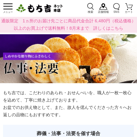
検索
店舗情報
SNS
カート
メニュー
通販限定 1ヵ所のお届け先ごとに商品代金合計 6,480円（税込価格）
以上のお買上げで送料無料！8月末まで 詳しくはこちら
もち吉では、こだわりのあられ・おせんべいを、職人が一枚一枚心
を込めて、丁寧に焼き上げております。
お盆でのお供え物として、また、故人を偲んでくださった方々へお
返しの品物にもおすすめです。
葬儀・法事・法要を催す場合