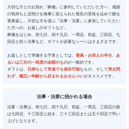
大切な方とのお別れ『葬儀』に参列していただいた方へ、感謝
の気持ちと忌明けを無事に迎えられた報告の意味を込めて贈る
香典返し。大切な方を偲ぶ『法事・法要』に参加していただい
た方への、お返しのギフトなど。
葬儀をはじめ、初七日、四十九日、一周忌、初盆、三回忌、七
回忌と続く法事など、ギフトが必要なシーンはさまざまです。
お返しとして準備する予算としては、
香典・お供えの半分、あ
るいは三分の一程度の金額のもの
が一般的です。
ギフトは、
日持ちして常温でも保存可能
なもの、そして
男女問
わず、幅広い年齢から好まれるおせんべい
がオススメです。
法事・法要に招かれる場合
法要・法事は、初七日、四十九日、初盆、一周忌、三回忌の後
は七回忌、十三回忌と続き、三十三回忌または五十回忌で弔い
上げとなります。