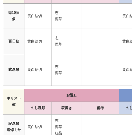
毎10日
志
黄白結切
黄白結
祭
偲草
志
百日祭
黄白結切
黄白結
偲草
志
式念祭
黄白結切
黄白結
偲草
お返し
キリスト
教
のし種類
表書き
備考
のし
志
記念祭
黄白結切
偲草
追悼ミサ
粗品