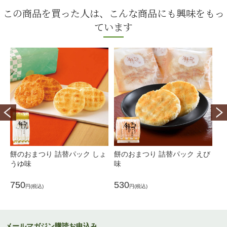
この商品を買った人は、こんな商品にも興味をもっ
ています
餅のおまつり 詰替パック しょ
餅のおまつり 詰替パック えび
餅
うゆ味
味
ざ
750
530
5
円(税込)
円(税込)
メールマガジン購読お申込み