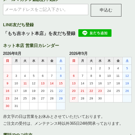
申込む
LINE友だち登録
「もち吉ネット本店」を友だち登録
ネット本店 営業日カレンダー
2026年8月
2026年9月
日
月
火
水
木
金
土
日
月
火
水
木
金
土
1
1
2
3
4
5
2
3
4
5
6
7
8
6
7
8
9
10
11
12
9
10
11
12
13
14
15
13
14
15
16
17
18
19
16
17
18
19
20
21
22
20
21
22
23
24
25
26
23
24
25
26
27
28
29
27
28
29
30
30
31
赤文字の日は営業をお休みとさせていただいております。
ご注文の受付は、メンテナンス時以外365日24時間承っております。