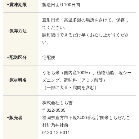
+賞味期限
製造日より100日間
直射日光・高温多湿の場所をさけて、保存し
てください。
+保存方法
開封後はできるだけ早くお召し上がりくださ
い。
+配送区分
宅配便
うるち米（国内産100%）、植物油脂、塩シー
+原材料名
ズニング、調味料（アミノ酸等）
（一部に大豆・鶏肉を含む）
株式会社もち吉
〒822-8585
+販売者
福岡県直方市下境2400番地字餅米もちだんご
村餅乃神社前
0120-12-6311