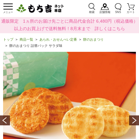
検索
店舗情報
SNS
カート
メニュー
通販限定 1ヵ所のお届け先ごとに商品代金合計 6,480円（税込価格）
以上のお買上げで送料無料！8月末まで 詳しくはこちら
トップ
商品一覧
あられ・おせんべい定番
餅のおまつり
餅のおまつり 詰替パック サラダ味