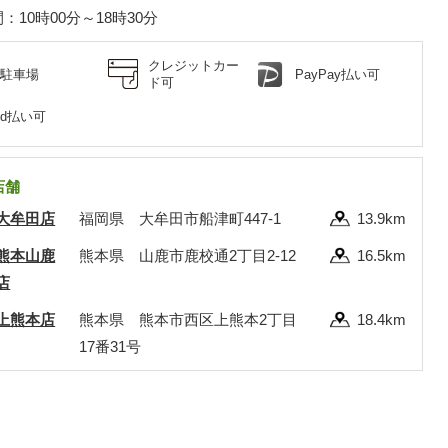
：10時00分～18時30分
クレジットカー
駐車場
PayPay払い可
ド可
d払い可
店舗
大牟田店
福岡県 大牟田市船津町447-1
13.9km
熊本山鹿
熊本県 山鹿市鹿校通2丁目2-12
16.5km
店
上熊本店
熊本県 熊本市西区上熊本2丁目
18.4km
17番31号