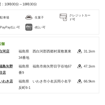
：10時00分～18時30分
クレジットカー
駐車場
生菓子
ド可
PayPay払い可
d払い可
店舗
白河店
福島県 西白河郡西郷村屋敷裏東
31.1km
34番地
福島矢野
福島県 福島市南矢野目字谷地67
47.1km
目店
番9
いわき店
福島県 いわき市小名浜岡小名字
66.9km
反町6-1