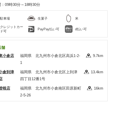
：09時30分～18時30分
駐車場
生菓子
米
クレジットカー
PayPay払い可
d払い可
ド可
店舗
東小倉店
福岡県 北九州市小倉北区高浜1-2-
9.7km
1
小倉到津
福岡県 北九州市小倉北区上到津
13.4km
店
四丁目12番1号
曽根店
福岡県 北九州市小倉南区田原新町
16km
2-5-26