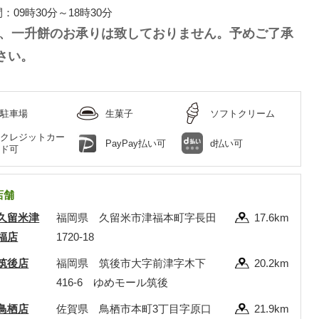
：09時30分～18時30分
、一升餅のお承りは致しておりません。予めご了承
さい。
駐車場
生菓子
ソフトクリーム
クレジットカー
PayPay払い可
d払い可
ド可
店舗
久留米津
福岡県 久留米市津福本町字長田
17.6km
福店
1720-18
筑後店
福岡県 筑後市大字前津字木下
20.2km
416-6 ゆめモール筑後
鳥栖店
佐賀県 鳥栖市本町3丁目字原口
21.9km