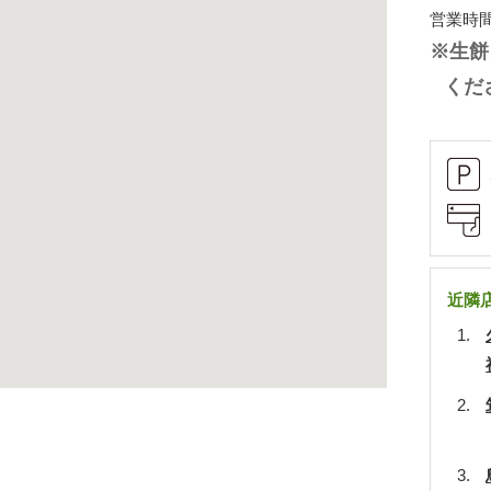
営業時間
※生餅
くだ
近隣