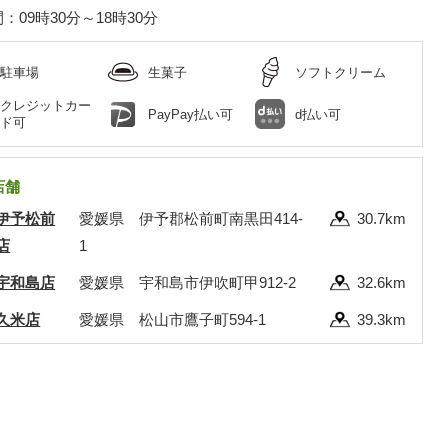
：09時30分～18時30分
駐車場
生菓子
ソフトクリーム
クレジットカー
PayPay払い可
d払い可
ド可
店舗
伊予松前
愛媛県 伊予郡松前町南黒田414-
30.7km
店
1
宇和島店
愛媛県 宇和島市伊吹町甲912-2
32.6km
久米店
愛媛県 松山市鷹子町594-1
39.3km