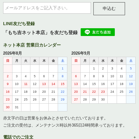
申込む
LINE友だち登録
「もち吉ネット本店」を友だち登録
ネット本店 営業日カレンダー
2026年8月
2026年9月
日
月
火
水
木
金
土
日
月
火
水
木
金
土
1
1
2
3
4
5
2
3
4
5
6
7
8
6
7
8
9
10
11
12
9
10
11
12
13
14
15
13
14
15
16
17
18
19
16
17
18
19
20
21
22
20
21
22
23
24
25
26
23
24
25
26
27
28
29
27
28
29
30
30
31
赤文字の日は営業をお休みとさせていただいております。
ご注文の受付は、メンテナンス時以外365日24時間承っております。
電話でのご注文