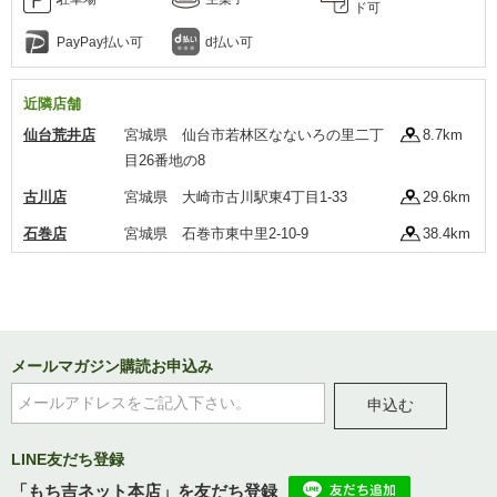
ド可
PayPay払い可
d払い可
近隣店舗
仙台荒井店
宮城県 仙台市若林区なないろの里二丁
8.7km
目26番地の8
古川店
宮城県 大崎市古川駅東4丁目1-33
29.6km
石巻店
宮城県 石巻市東中里2-10-9
38.4km
メールマガジン購読お申込み
申込む
LINE友だち登録
「もち吉ネット本店」を友だち登録