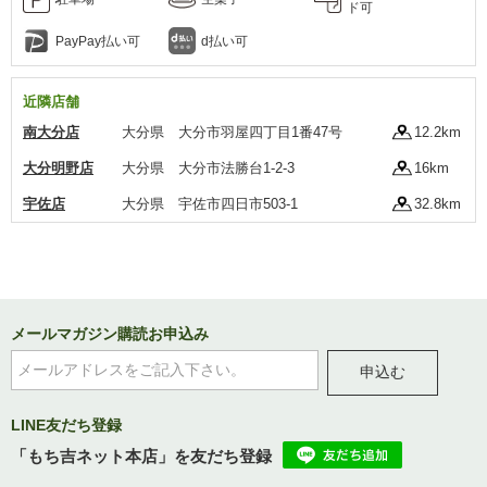
ド可
PayPay払い可
d払い可
近隣店舗
南大分店
大分県 大分市羽屋四丁目1番47号
12.2km
大分明野店
大分県 大分市法勝台1-2-3
16km
宇佐店
大分県 宇佐市四日市503-1
32.8km
メールマガジン購読お申込み
申込む
LINE友だち登録
「もち吉ネット本店」を友だち登録