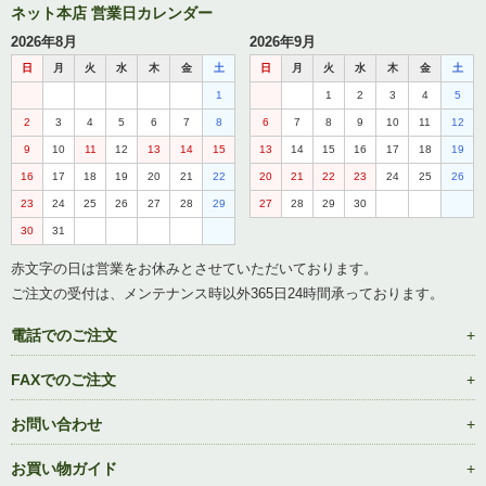
ネット本店 営業日カレンダー
2026年8月
2026年9月
日
月
火
水
木
金
土
日
月
火
水
木
金
土
1
1
2
3
4
5
2
3
4
5
6
7
8
6
7
8
9
10
11
12
9
10
11
12
13
14
15
13
14
15
16
17
18
19
16
17
18
19
20
21
22
20
21
22
23
24
25
26
23
24
25
26
27
28
29
27
28
29
30
30
31
赤文字の日は営業をお休みとさせていただいております。
ご注文の受付は、メンテナンス時以外365日24時間承っております。
電話でのご注文
FAXでのご注文
お問い合わせ
お買い物ガイド