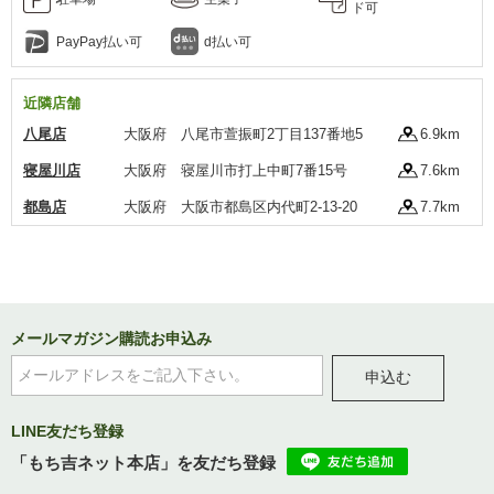
ド可
PayPay払い可
d払い可
近隣店舗
八尾店
大阪府 八尾市萱振町2丁目137番地5
6.9km
寝屋川店
大阪府 寝屋川市打上中町7番15号
7.6km
都島店
大阪府 大阪市都島区内代町2-13-20
7.7km
メールマガジン購読お申込み
申込む
LINE友だち登録
「もち吉ネット本店」を友だち登録