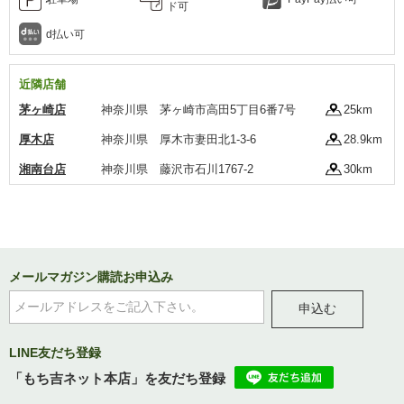
ド可
d払い可
近隣店舗
茅ヶ崎店
神奈川県 茅ヶ崎市高田5丁目6番7号
25km
厚木店
神奈川県 厚木市妻田北1-3-6
28.9km
湘南台店
神奈川県 藤沢市石川1767-2
30km
メールマガジン購読お申込み
申込む
LINE友だち登録
「もち吉ネット本店」を友だち登録