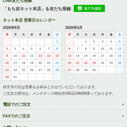
LINE友だち登録
「もち吉ネット本店」を友だち登録
ネット本店 営業日カレンダー
2026年8月
2026年9月
日
月
火
水
木
金
土
日
月
火
水
木
金
土
1
1
2
3
4
5
2
3
4
5
6
7
8
6
7
8
9
10
11
12
9
10
11
12
13
14
15
13
14
15
16
17
18
19
16
17
18
19
20
21
22
20
21
22
23
24
25
26
23
24
25
26
27
28
29
27
28
29
30
30
31
赤文字の日は営業をお休みとさせていただいております。
ご注文の受付は、メンテナンス時以外365日24時間承っております。
電話でのご注文
FAXでのご注文