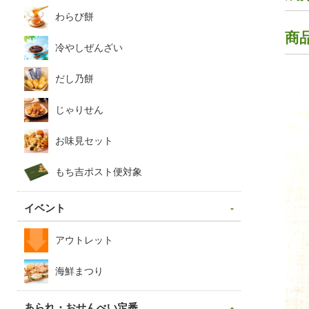
わらび餅
商
冷やしぜんざい
だし乃餅
じゃりせん
お味見セット
もち吉ポスト便対象
イベント
アウトレット
海鮮まつり
あられ・おせんべい定番