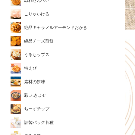
ぬれせんべい
こりゃいける
絶品キャラメルアーモンドおかき
絶品チーズ煎餅
うるちップス
特えび
素材の餅味
彩 ふきよせ
ちーずチップ
詰替パック各種