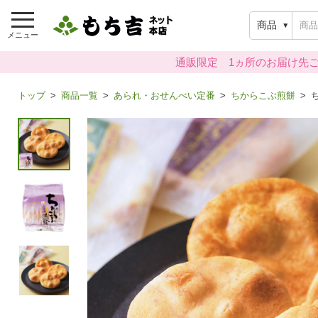
商品
メニュー
通販限定 1ヵ所のお届け先ご
トップ
商品一覧
あられ・おせんべい定番
ちからこぶ煎餅