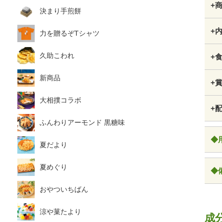
+
決まり手煎餅
+
力を贈るぞTシャツ
久助こわれ
+
新商品
+
大相撲コラボ
+
ふんわりアーモンド 黒糖味
◆
夏だより
夏めぐり
◆
おやついちばん
涼や菓たより
成