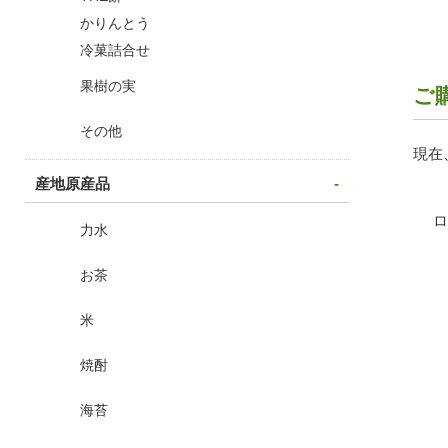
THE餅
かりんとう
ご
冷菓詰合せ
現在
果樹の実
その他
産地原産品
力水
お茶
米
焼酎
海苔
国技館グルメ