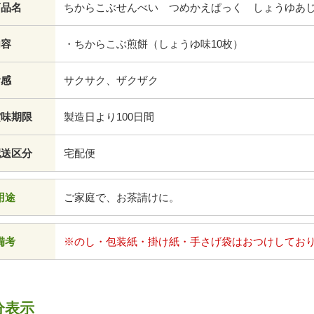
商品名
ちからこぶせんべい つめかえぱっく しょうゆあ
内容
・ちからこぶ煎餅（しょうゆ味10枚）
食感
サクサク、ザクザク
賞味期限
製造日より100日間
配送区分
宅配便
用途
ご家庭で、お茶請けに。
備考
※のし・包装紙・掛け紙・手さげ袋はおつけしてお
分表示