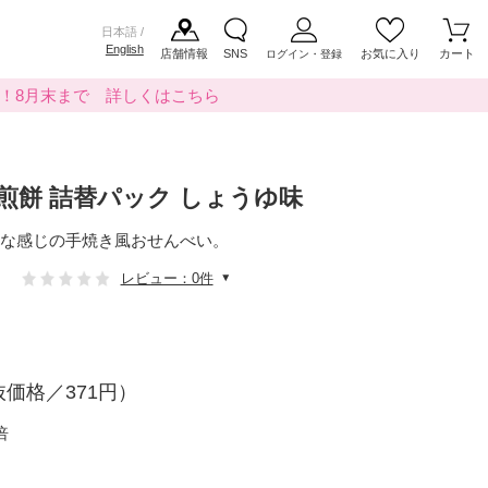
日本語 /
English
店舗情報
SNS
お気に入り
カート
ログイン・登録
料！8月末まで 詳しくはこちら
煎餅 詰替パック しょうゆ味
な感じの手焼き風おせんべい。
レビュー：0件
価格／371円）
倍