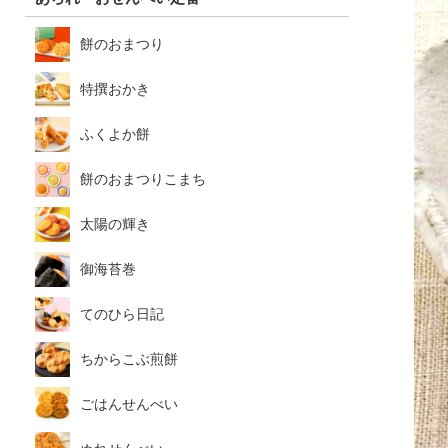
餅のおまつり
特撰おかき
ふくよか餅
餅のおまつりこまち
太陽の輝き
御海苔巻
てのひら日記
ちからこぶ煎餅
ごはんせんべい