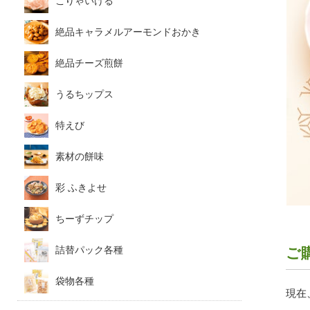
こりゃいける
絶品キャラメルアーモンドおかき
絶品チーズ煎餅
うるちップス
特えび
素材の餅味
彩 ふきよせ
ちーずチップ
詰替パック各種
ご
袋物各種
現在