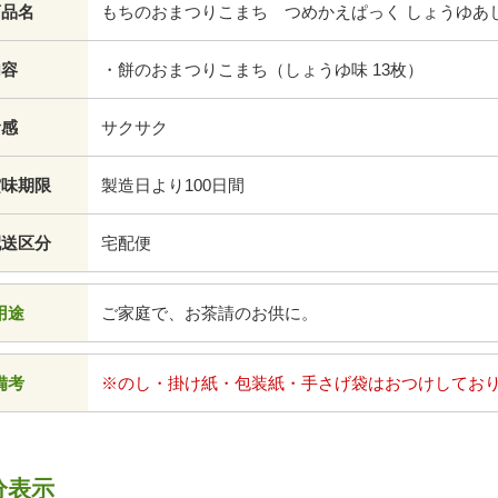
商品名
もちのおまつりこまち つめかえぱっく しょうゆあ
内容
・餅のおまつりこまち（しょうゆ味 13枚）
食感
サクサク
賞味期限
製造日より100日間
配送区分
宅配便
用途
ご家庭で、お茶請のお供に。
備考
※のし・掛け紙・包装紙・手さげ袋はおつけしてお
分表示