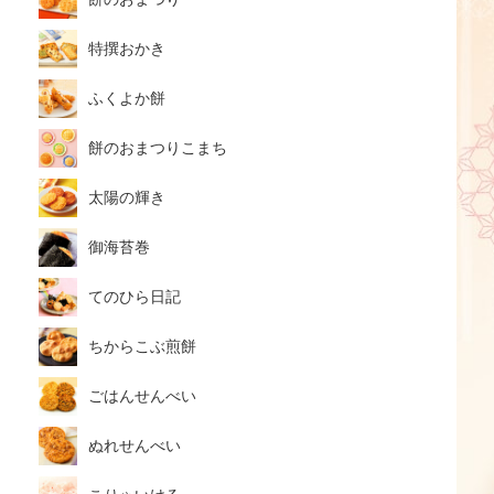
特撰おかき
ふくよか餅
餅のおまつりこまち
太陽の輝き
御海苔巻
てのひら日記
ちからこぶ煎餅
ごはんせんべい
ぬれせんべい