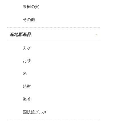
かりんとう
冷菓詰合せ
果樹の実
その他
産地原産品
力水
お茶
米
焼酎
海苔
国技館グルメ