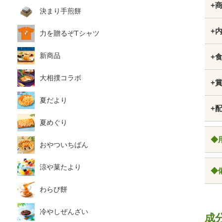
+
決まり手煎餅
+
力を贈るぞTシャツ
新商品
+
大相撲コラボ
+
夏だより
+
夏めぐり
◆
おやついちばん
涼や菓たより
◆
わらび餅
冷やしぜんざい
成