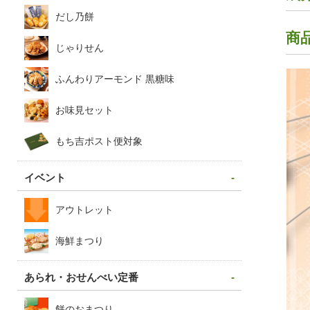
だし乃餅
商
じゃりせん
ふんわりアーモンド 黒糖味
お味見セット
もち吉ポスト便対象
イベント
アウトレット
海鮮まつり
あられ・おせんべい定番
餅のおまつり