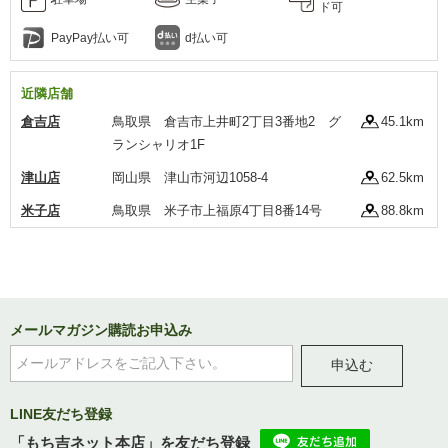
ド可
PayPay払い可
d払い可
近隣店舗
倉吉店
鳥取県 倉吉市上井町2丁目3番地2 グ
45.1km
ランシャリオ1F
津山店
岡山県 津山市河辺1058-4
62.5km
米子店
鳥取県 米子市上福原4丁目8番14号
88.8km
メールマガジン購読お申込み
申込む
LINE友だち登録
「もち吉ネット本店」を友だち登録