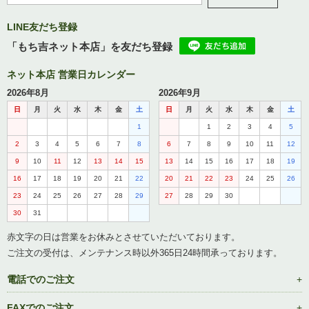
LINE友だち登録
「もち吉ネット本店」を友だち登録
ネット本店 営業日カレンダー
2026年8月
2026年9月
日
月
火
水
木
金
土
日
月
火
水
木
金
土
1
1
2
3
4
5
2
3
4
5
6
7
8
6
7
8
9
10
11
12
9
10
11
12
13
14
15
13
14
15
16
17
18
19
16
17
18
19
20
21
22
20
21
22
23
24
25
26
23
24
25
26
27
28
29
27
28
29
30
30
31
赤文字の日は営業をお休みとさせていただいております。
ご注文の受付は、メンテナンス時以外365日24時間承っております。
電話でのご注文
FAXでのご注文