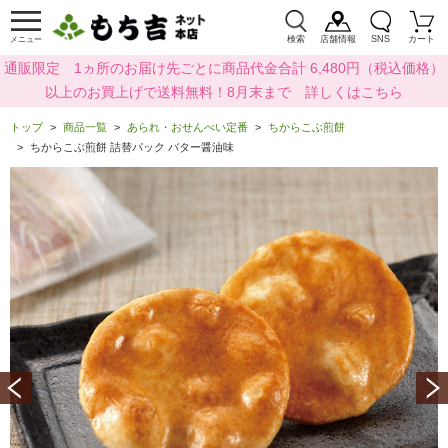
検索
店舗情報
SNS
カート
メニュー
通販限定 1ヵ所のお届け先ごとに商品代金合計 6,480円（税込価格）
以上のお買上げで送料無料！8月末まで 詳しくはこちら
トップ
商品一覧
あられ・おせんべい定番
ちからこぶ煎餅
ちからこぶ煎餅 詰替パック バター醤油味