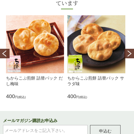
ています
ちからこぶ煎餅 詰替パック だ
ちからこぶ煎餅 詰替パック サ
ち
し梅味
ラダ味
ょ
400
400
4
円(税込)
円(税込)
メールマガジン購読お申込み
申込む