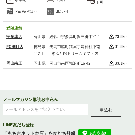
ド可
PayPay払い可
d払い可
近隣店舗
宇多津店
香川県 綾歌郡宇多津町浜三番丁21-1
23.8km
FC脇町店
徳島県 美馬市脇町猪尻字建神社下南
31.8km
112-1 ぎふと館ドリームギフト内
岡山南店
岡山県 岡山市南区福浜町16-42
33.1km
メールマガジン購読お申込み
申込む
LINE友だち登録
「もち吉ネット本店」を友だち登録