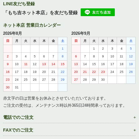
LINE友だち登録
「もち吉ネット本店」を友だち登録
ネット本店 営業日カレンダー
2026年8月
2026年9月
日
月
火
水
木
金
土
日
月
火
水
木
金
土
1
1
2
3
4
5
2
3
4
5
6
7
8
6
7
8
9
10
11
12
9
10
11
12
13
14
15
13
14
15
16
17
18
19
16
17
18
19
20
21
22
20
21
22
23
24
25
26
23
24
25
26
27
28
29
27
28
29
30
30
31
赤文字の日は営業をお休みとさせていただいております。
ご注文の受付は、メンテナンス時以外365日24時間承っております。
電話でのご注文
FAXでのご注文