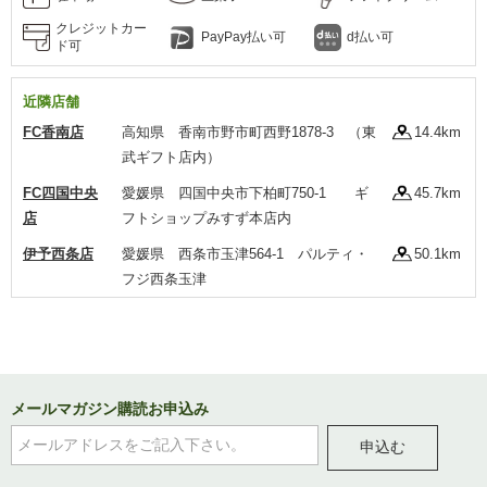
クレジットカー
PayPay払い可
d払い可
ド可
近隣店舗
FC香南店
高知県 香南市野市町西野1878-3 （東
14.4km
武ギフト店内）
FC四国中央
愛媛県 四国中央市下柏町750-1 ギ
45.7km
店
フトショップみすず本店内
伊予西条店
愛媛県 西条市玉津564-1 パルティ・
50.1km
フジ西条玉津
メールマガジン購読お申込み
申込む