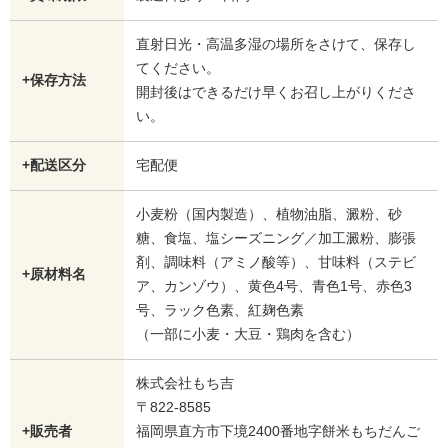
直射日光・高温多湿の場所をさけて、保存し
てください。
+保存方法
開封後はできるだけ早くお召し上がりくださ
い。
+配送区分
宅配便
小麦粉（国内製造）、植物油脂、澱粉、砂
糖、食塩、塩シーズニング／加工澱粉、膨張
剤、調味料（アミノ酸等）、甘味料（ステビ
+原材料名
ア、カンゾウ）、黄色4号、青色1号、赤色3
号、ラック色素、紅麹色素
（一部に小麦・大豆・鶏肉を含む）
株式会社もち吉
〒822-8585
+販売者
福岡県直方市下境2400番地字餅米もちだんご