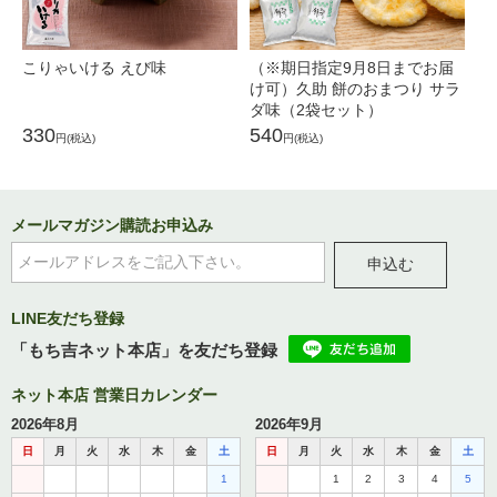
こりゃいける えび味
（※期日指定9月8日までお届
（
け可）久助 餅のおまつり サラ
け
ダ味（2袋セット）
う
330
540
5
円(税込)
円(税込)
メールマガジン購読お申込み
申込む
LINE友だち登録
「もち吉ネット本店」を友だち登録
ネット本店 営業日カレンダー
2026年8月
2026年9月
日
月
火
水
木
金
土
日
月
火
水
木
金
土
1
1
2
3
4
5