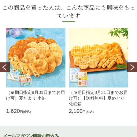
この商品を買った人は、こんな商品にも興味をもっ
ています
（※期日指定8月31日までお届
（※期日指定8月31日までお届
（
け可）夏だより 小缶
け可）【送料無料】夏めぐり
け
化粧箱
ち
1,620
2,100
2,
円(税込)
円(税込)
メールマガジン購読お申込み