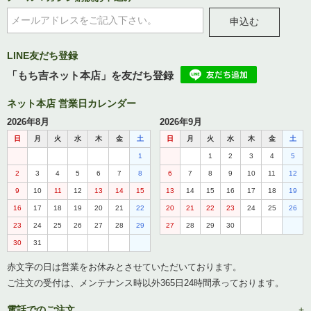
申込む
LINE友だち登録
「もち吉ネット本店」を友だち登録
ネット本店 営業日カレンダー
2026年8月
2026年9月
日
月
火
水
木
金
土
日
月
火
水
木
金
土
1
1
2
3
4
5
2
3
4
5
6
7
8
6
7
8
9
10
11
12
9
10
11
12
13
14
15
13
14
15
16
17
18
19
16
17
18
19
20
21
22
20
21
22
23
24
25
26
23
24
25
26
27
28
29
27
28
29
30
30
31
赤文字の日は営業をお休みとさせていただいております。
ご注文の受付は、メンテナンス時以外365日24時間承っております。
電話でのご注文