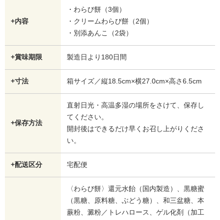
・わらび餅（3個）
+内容
・クリームわらび餅（2個）
・別添あんこ（2袋）
+賞味期限
製造日より180日間
+寸法
箱サイズ／縦18.5cm×横27.0cm×高さ6.5cm
直射日光・高温多湿の場所をさけて、保存し
てください。
+保存方法
開封後はできるだけ早くお召し上がりくださ
い。
+配送区分
宅配便
〈わらび餅〉還元水飴（国内製造）、黒糖蜜
（黒糖、原料糖、ぶどう糖）、和三盆糖、本
蕨粉、澱粉／トレハロース、ゲル化剤（加工