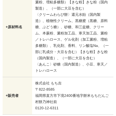
澱粉、増粘多糖類）【きな粉】きな粉（国内
製造）、（一部に大豆を含む）
〈クリームわらび餅〉還元水飴（国内製
造）、植物性クリーム、黒糖蜜（黒糖、原料
+原材料名
糖、ぶどう糖）、砂糖、和三盆糖、クリー
ム、本蕨粉、澱粉加工品、寒天加工品、澱粉
／トレハロース、ゲル化剤（加工澱粉、増粘
多糖類）、乳化剤、香料、リン酸塩Na、（一
部に乳成分・大豆を含む）【きな粉】きな粉
（国内製造）、（一部に大豆を含む）
〈あんこ〉砂糖（国内製造）、小豆、寒天／
トレハロース
株式会社 もち吉
〒822-8585
+販売者
福岡県直方市下境2400番地字餅米もちだんご
村餅乃神社前
0120-12-6311