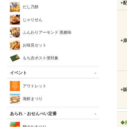
+
だし乃餅
じゃりせん
ふんわりアーモンド 黒糖味
+
お味見セット
もち吉ポスト便対象
イベント
アウトレット
+
海鮮まつり
あられ・おせんべい定番
◆
餅のおまつり