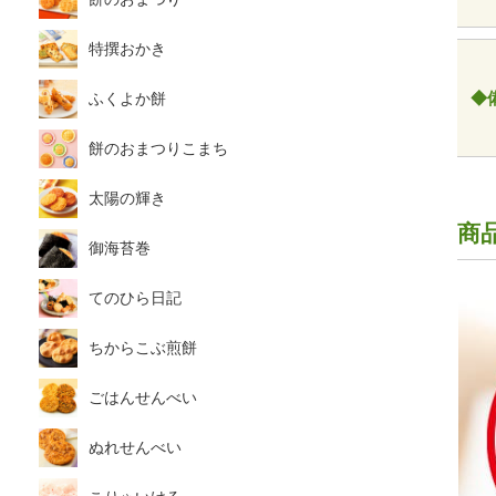
特撰おかき
◆
ふくよか餅
餅のおまつりこまち
太陽の輝き
商
御海苔巻
てのひら日記
ちからこぶ煎餅
ごはんせんべい
ぬれせんべい