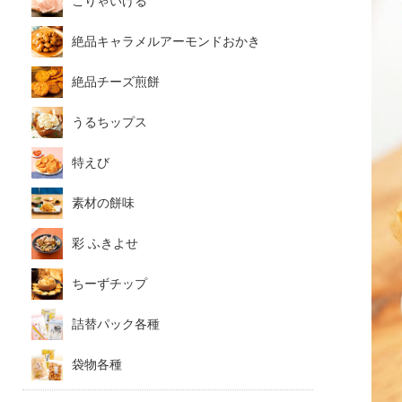
こりゃいける
絶品キャラメルアーモンドおかき
絶品チーズ煎餅
うるちップス
特えび
素材の餅味
彩 ふきよせ
ちーずチップ
詰替パック各種
袋物各種