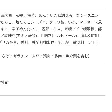
油、黒大豆、砂糖、海苔、めんたいこ風調味液、塩シーズニン
付たらこ、焼たらこシーズニング、水飴、いか、マヨネーズ風
エキス、辛子めんたいこ、鰹節エキス、果糖ブドウ糖液糖、酵
調味料(アミノ酸等)、甘味料(ソルビトール)、増粘剤(加工
プリカ色素、香料、香辛料抽出物、乳化剤、酸味料、アナト
・さば・ゼラチン・大豆・鶏肉・豚肉・魚介類を含む)
神社前