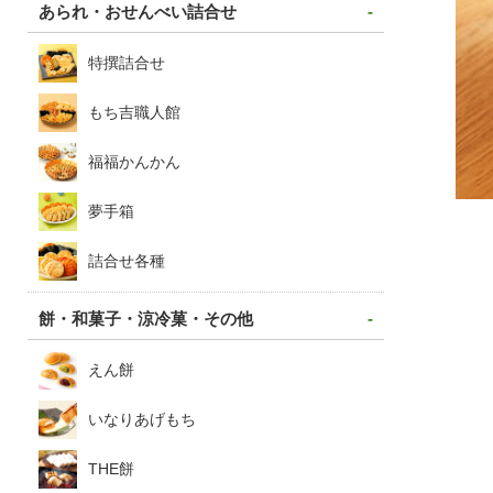
あられ・おせんべい詰合せ
特撰詰合せ
もち吉職人館
福福かんかん
夢手箱
詰合せ各種
餅・和菓子・涼冷菓・その他
えん餅
いなりあげもち
THE餅