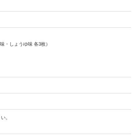
味・しょうゆ味 各3枚）
さい。