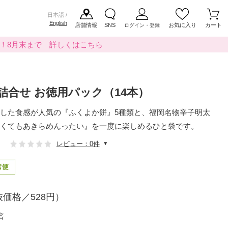
日本語 /
English
店舗情報
SNS
お気に入り
カート
ログイン・登録
料！8月末まで 詳しくはこちら
詰合せ お徳用パック（14本）
した食感が人気の『ふくよか餅』5種類と、福岡名物辛子明太
くてもあきらめんったい』を一度に楽しめるひと袋です。
レビュー：0件
価格／528円）
倍