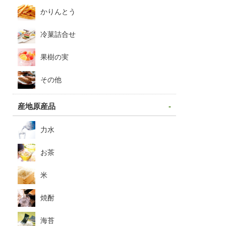
かりんとう
冷菓詰合せ
果樹の実
その他
産地原産品
力水
お茶
米
焼酎
海苔