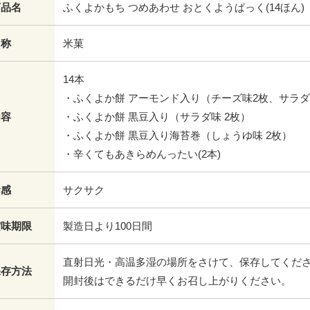
商品名
ふくよかもち つめあわせ おとくようぱっく(14ほん)
名称
米菓
14本
・ふくよか餅 アーモンド入り（チーズ味2枚、サラダ
内容
・ふくよか餅 黒豆入り（サラダ味 2枚）
・ふくよか餅 黒豆入り海苔巻（しょうゆ味 2枚）
・辛くてもあきらめんったい(2本)
食感
サクサク
賞味期限
製造日より100日間
直射日光・高温多湿の場所をさけて、保存してくだ
保存方法
開封後はできるだけ早くお召し上がりください。