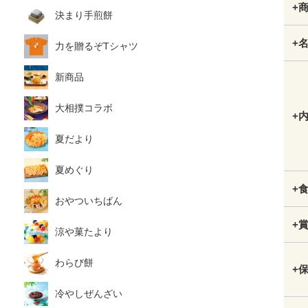
+
決まり手煎餅
+
力を贈るぞTシャツ
新商品
大相撲コラボ
+
夏だより
夏めぐり
+
おやついちばん
+
涼や菓たより
わらび餅
+
冷やしぜんざい