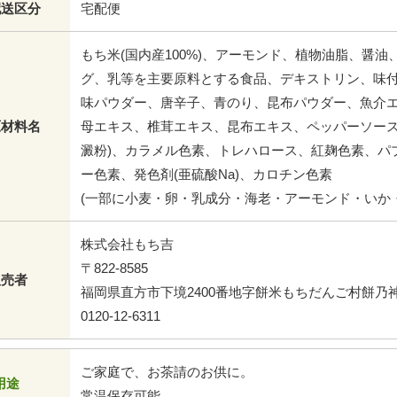
配送区分
宅配便
もち米(国内産100%)、アーモンド、植物油脂、醤
グ、乳等を主要原料とする食品、デキストリン、味
味パウダー、唐辛子、青のり、昆布パウダー、魚介
原材料名
母エキス、椎茸エキス、昆布エキス、ペッパーソース／
澱粉)、カラメル色素、トレハロース、紅麹色素、パ
ー色素、発色剤(亜硫酸Na)、カロチン色素
(一部に小麦・卵・乳成分・海老・アーモンド・いか
株式会社もち吉
〒822-8585
販売者
福岡県直方市下境2400番地字餅米もちだんご村餅乃
0120-12-6311
ご家庭で、お茶請のお供に。
用途
常温保存可能。