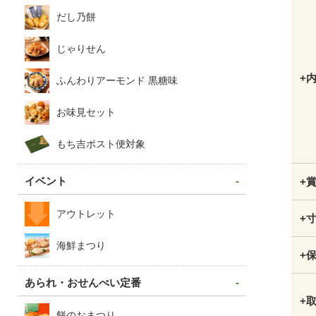
だし乃餅
じゃりせん
+
ふんわりアーモンド 黒糖味
お味見セット
もち吉ポスト便対象
イベント
+
アウトレット
+
海鮮まつり
+
あられ・おせんべい定番
+
餅のおまつり