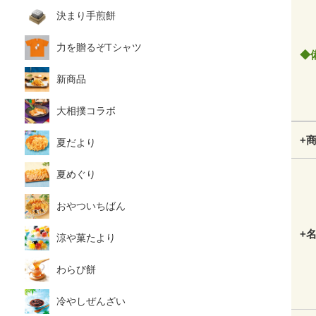
決まり手煎餅
力を贈るぞTシャツ
◆
新商品
大相撲コラボ
+
夏だより
夏めぐり
おやついちばん
+
涼や菓たより
わらび餅
冷やしぜんざい