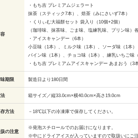
・もち吉 プレミアムジェラート
抹茶（スティック7本）、焙茶（みにさいず7本）
・くりぃむ大福餅セット 袋入り（10個+2個）
（珈琲味、抹茶味、ごま味、塩練乳味、プリン味）各
内容
・アイスキャンデー（6本）
小豆味（1本）、ミルク味（1本）、ソーダ味（1本）
パイン味（1本）、チョコ味（1本）、練乳いちご味（
・もち吉 プレミアムアイスキャンデー あまおう（3
賞味期限
製造日より180日間
寸法
箱サイズ／縦33.0cm×横40.0cm×高さ19.0cm
保存方法
－18℃以下の冷凍庫で保存してください。
※発泡スチロールでのお届けになります。
取扱の注意
※中にドライアイスが入っていますので取扱いにご