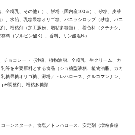
、全粉乳、その他））、餅粉（国内産100％）、砂糖、麦芽
糖）、水飴、乳糖果糖オリゴ糖、バニラシロップ（砂糖、バニ
化剤、増粘剤（加工澱粉、増粘多糖類）、着色料（クチナシ、
保存料（ソルビン酸K）、香料、リン酸塩Na
糖、チョコレート（砂糖、植物油脂、全粉乳、生クリーム、カ
、乳等を主要原料とする食品（ショ糖型液糖、植物油脂、カカ
、乳糖果糖オリゴ糖、澱粉／トレハロース、グルコマンナン、
、pH調整剤、増粘多糖類
、コーンスターチ、食塩／トレハロース、安定剤（増粘多糖