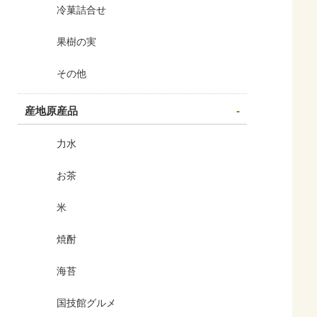
かりんとう
冷菓詰合せ
果樹の実
その他
産地原産品
力水
お茶
米
焼酎
海苔
国技館グルメ