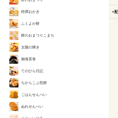
特撰おかき
+
ふくよか餅
餅のおまつりこまち
太陽の輝き
御海苔巻
てのひら日記
ちからこぶ煎餅
ごはんせんべい
ぬれせんべい