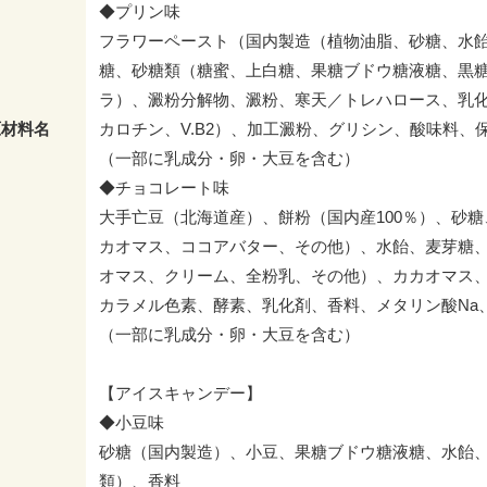
◆プリン味
フラワーペースト（国内製造（植物油脂、砂糖、水飴
糖、砂糖類（糖蜜、上白糖、果糖ブドウ糖液糖、黒
ラ）、澱粉分解物、澱粉、寒天／トレハロース、乳
原材料名
カロチン、V.B2）、加工澱粉、グリシン、酸味料、
（一部に乳成分・卵・大豆を含む）
◆チョコレート味
大手亡豆（北海道産）、餅粉（国内産100％）、砂
カオマス、ココアバター、その他）、水飴、麦芽糖
オマス、クリーム、全粉乳、その他）、カカオマス
カラメル色素、酵素、乳化剤、香料、メタリン酸Na
（一部に乳成分・卵・大豆を含む）
【アイスキャンデー】
◆小豆味
砂糖（国内製造）、小豆、果糖ブドウ糖液糖、水飴
類）、香料