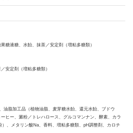
糖果糖液糖、水飴、抹茶／安定剤（増粘多糖類）
茶／安定剤（増粘多糖類）
糖、油脂加工品（植物油脂、麦芽糖水飴、還元水飴、ブドウ
コーヒー、澱粉／トレハロース、グルコマンナン、酵素、カラ
粉）、メタリン酸Na、香料、増粘多糖類、pH調整剤、カロチ