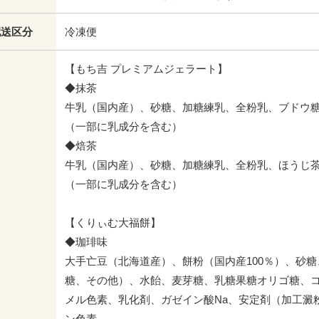
配送区分
冷凍便
【もち吉 プレミアムジェラート】
◆抹茶
牛乳（国内産）、砂糖、加糖練乳、全粉乳、ブドウ
（一部に乳成分を含む）
◆焙茶
牛乳（国内産）、砂糖、加糖練乳、全粉乳、ほうじ
（一部に乳成分を含む）
【くりぃむ大福餅】
◆珈琲味
大手亡豆（北海道産）、餅粉（国内産100％）、砂
糖、その他）、水飴、麦芽糖、乳糖果糖オリゴ糖、
メル色素、乳化剤、ガゼイン酸Na、安定剤（加工澱
ン色素