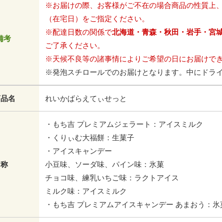
※お届けの際、お客様がご不在の場合商品の性質上
（在宅日）をご指定ください。
※配達日数の関係で
北海道・青森・秋田・岩手・宮
備考
ご了承ください。
※天候不良等の諸事情によりご希望の日にお届けで
※発泡スチロールでのお届けとなります。中にドラ
商品名
れいかばらえてぃせっと
・もち吉 プレミアムジェラート：アイスミルク
・くりぃむ大福餅：生菓子
・アイスキャンデー
名称
小豆味、ソーダ味、パイン味：氷菓
チョコ味、練乳いちご味：ラクトアイス
ミルク味：アイスミルク
・もち吉 プレミアムアイスキャンデー あまおう：氷