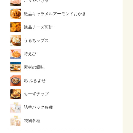
こりゃいける
絶品キャラメルアーモンドおかき
絶品チーズ煎餅
うるちップス
特えび
素材の餅味
彩 ふきよせ
ちーずチップ
詰替パック各種
袋物各種