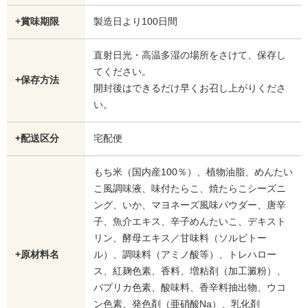
+賞味期限
製造日より100日間
直射日光・高温多湿の場所をさけて、保存し
てください。
+保存方法
開封後はできるだけ早くお召し上がりくださ
い。
+配送区分
宅配便
もち米（国内産100％）、植物油脂、めんたい
こ風調味液、味付たらこ、焼たらこシーズニ
ング、いか、マヨネーズ風味パウダー、唐辛
子、魚介エキス、辛子めんたいこ、デキスト
リン、酵母エキス／甘味料（ソルビトー
+原材料名
ル）、調味料（アミノ酸等）、トレハロー
ス、紅麹色素、香料、増粘剤（加工澱粉）、
パプリカ色素、酸味料、香辛料抽出物、ウコ
ン色素、発色剤（亜硝酸Na）、乳化剤