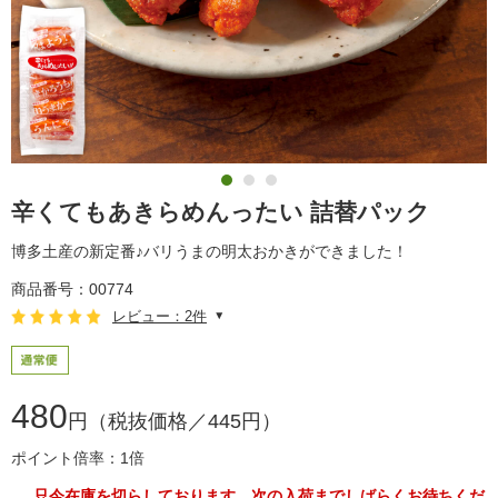
辛くてもあきらめんったい 詰替パック
博多土産の新定番♪バリうまの明太おかきができました！
商品番号：00774
レビュー：2件
480
円（税抜価格／445円）
ポイント倍率：1倍
只今在庫を切らしております。次の入荷までしばらくお待ちくだ