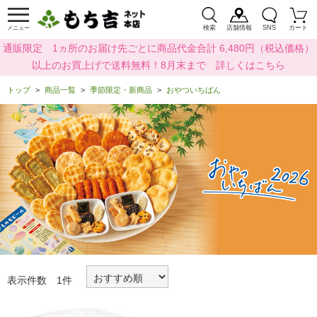
検索
店舗情報
SNS
カート
メニュー
通販限定 1ヵ所のお届け先ごとに商品代金合計 6,480円（税込価格）
以上のお買上げで送料無料！8月末まで 詳しくはこちら
トップ
商品一覧
季節限定・新商品
おやついちばん
表示件数 1件