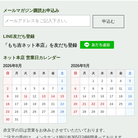
メールマガジン購読お申込み
申込む
LINE友だち登録
「もち吉ネット本店」を友だち登録
ネット本店 営業日カレンダー
2026年8月
2026年9月
日
月
火
水
木
金
土
日
月
火
水
木
金
土
1
1
2
3
4
5
2
3
4
5
6
7
8
6
7
8
9
10
11
12
9
10
11
12
13
14
15
13
14
15
16
17
18
19
16
17
18
19
20
21
22
20
21
22
23
24
25
26
23
24
25
26
27
28
29
27
28
29
30
30
31
赤文字の日は営業をお休みとさせていただいております。
ご注文の受付は、メンテナンス時以外365日24時間承っております。