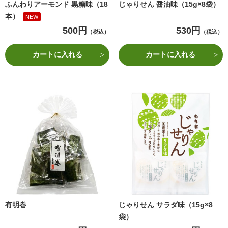
ふんわりアーモンド 黒糖味（18
じゃりせん 醤油味（15g×8袋）
本）
NEW
500円
530円
（税込）
（税込）
カートに入れる
カートに入れる
有明巻
じゃりせん サラダ味（15g×8
袋）