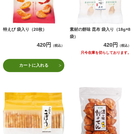
特えび 袋入り（20枚）
素材の餅味 昆布 袋入り（18g×8
袋）
420円
420円
（税込）
（税込）
只今在庫を切らしております。
カートに入れる