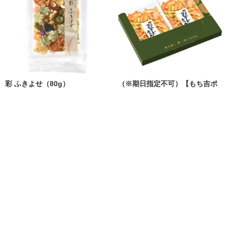
彩 ふきよせ（80g）
（※期日指定不可）【もち吉ポ
スト便対象】からしマヨネーズ
あられ ２袋セット【条件付き送
料無料】
680円
1,000円
（税込）
（税込）
カートに入れる
カートに入れる