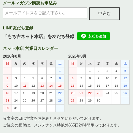
メールマガジン購読お申込み
申込む
LINE友だち登録
「もち吉ネット本店」を友だち登録
ネット本店 営業日カレンダー
2026年8月
2026年9月
日
月
火
水
木
金
土
日
月
火
水
木
金
土
1
1
2
3
4
5
2
3
4
5
6
7
8
6
7
8
9
10
11
12
9
10
11
12
13
14
15
13
14
15
16
17
18
19
16
17
18
19
20
21
22
20
21
22
23
24
25
26
23
24
25
26
27
28
29
27
28
29
30
30
31
赤文字の日は営業をお休みとさせていただいております。
ご注文の受付は、メンテナンス時以外365日24時間承っております。