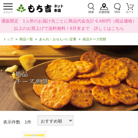
検索
店舗情報
SNS
カート
メニュー
通販限定 1ヵ所のお届け先ごとに商品代金合計 6,480円（税込価格）
以上のお買上げで送料無料！8月末まで 詳しくはこちら
トップ
商品一覧
あられ・おせんべい定番
絶品チーズ煎餅
表示件数 1件