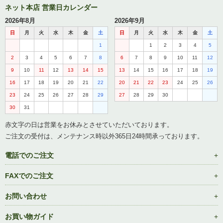
ネット本店 営業日カレンダー
2026年8月
2026年9月
日
月
火
水
木
金
土
日
月
火
水
木
金
土
1
1
2
3
4
5
2
3
4
5
6
7
8
6
7
8
9
10
11
12
9
10
11
12
13
14
15
13
14
15
16
17
18
19
16
17
18
19
20
21
22
20
21
22
23
24
25
26
23
24
25
26
27
28
29
27
28
29
30
30
31
赤文字の日は営業をお休みとさせていただいております。
ご注文の受付は、メンテナンス時以外365日24時間承っております。
電話でのご注文
FAXでのご注文
お問い合わせ
お買い物ガイド