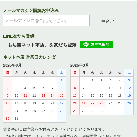
メールマガジン購読お申込み
申込む
LINE友だち登録
「もち吉ネット本店」を友だち登録
ネット本店 営業日カレンダー
2026年8月
2026年9月
日
月
火
水
木
金
土
日
月
火
水
木
金
土
1
1
2
3
4
5
2
3
4
5
6
7
8
6
7
8
9
10
11
12
9
10
11
12
13
14
15
13
14
15
16
17
18
19
16
17
18
19
20
21
22
20
21
22
23
24
25
26
23
24
25
26
27
28
29
27
28
29
30
30
31
赤文字の日は営業をお休みとさせていただいております。
ご注文の受付は、メンテナンス時以外365日24時間承っております。