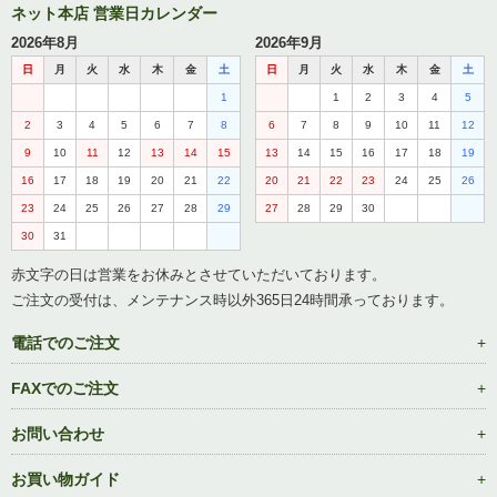
ネット本店 営業日カレンダー
2026年8月
2026年9月
日
月
火
水
木
金
土
日
月
火
水
木
金
土
1
1
2
3
4
5
2
3
4
5
6
7
8
6
7
8
9
10
11
12
9
10
11
12
13
14
15
13
14
15
16
17
18
19
16
17
18
19
20
21
22
20
21
22
23
24
25
26
23
24
25
26
27
28
29
27
28
29
30
30
31
赤文字の日は営業をお休みとさせていただいております。
ご注文の受付は、メンテナンス時以外365日24時間承っております。
電話でのご注文
FAXでのご注文
お問い合わせ
お買い物ガイド