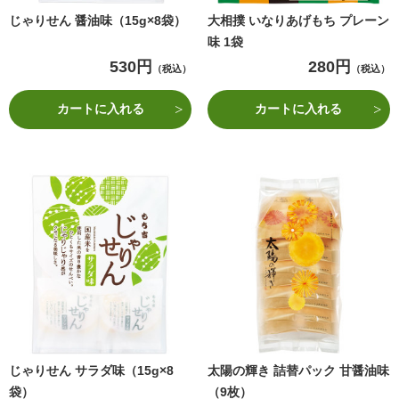
じゃりせん 醤油味（15g×8袋）
大相撲 いなりあげもち プレーン
味 1袋
530円
280円
（税込）
（税込）
カートに入れる
カートに入れる
じゃりせん サラダ味（15g×8
太陽の輝き 詰替パック 甘醤油味
袋）
（9枚）