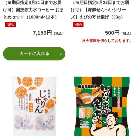
（※期日指定8月31日までお届
（※期日指定8月22日までお届
け可）国技館力水コーヒー おま
け可）【海鮮せんべいシリー
とめセット（1000ml×12本）
ズ】えびの寄せ揚げ（33g）
NEW
NEW
7,150円
500円
（税込）
（税込）
只今在庫を切らしております。
カートに入れる