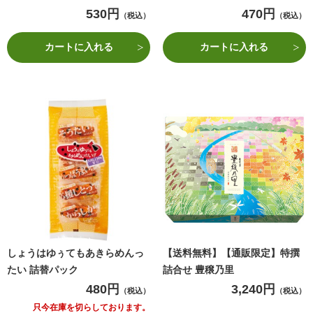
530円
470円
（税込）
（税込）
カートに入れる
カートに入れる
しょうはゆぅてもあきらめんっ
【送料無料】【通販限定】特撰
たい 詰替パック
詰合せ 豊穣乃里
480円
3,240円
（税込）
（税込）
只今在庫を切らしております。