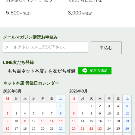
力を贈るぞTシャツ 黒 S
てのひら日記 小缶
ち
ょ
5,500
3,000
4
円(税込)
円(税込)
メールマガジン購読お申込み
申込む
LINE友だち登録
「もち吉ネット本店」を友だち登録
ネット本店 営業日カレンダー
2026年8月
2026年9月
日
月
火
水
木
金
土
日
月
火
水
木
金
土
1
1
2
3
4
5
2
3
4
5
6
7
8
6
7
8
9
10
11
12
9
10
11
12
13
14
15
13
14
15
16
17
18
19
16
17
18
19
20
21
22
20
21
22
23
24
25
26