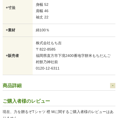
身幅 52
+寸法
肩幅 46
袖丈 22
+素材
綿100％
株式会社もち吉
〒822-8585
+販売者
福岡県直方市下境2400番地字餅米もちだんご
村餅乃神社前
0120-12-6311
商品詳細
ご購入者様のレビュー
現在、力を贈るぞTシャツ 橙 Mに関するご購入者様のレビューはあ