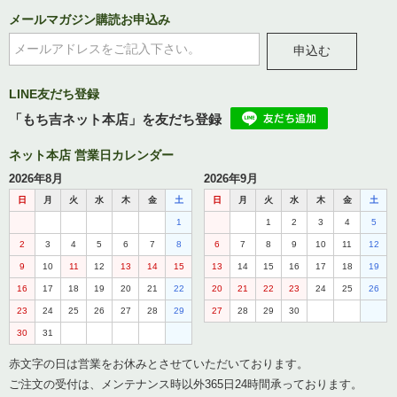
メールマガジン購読お申込み
申込む
LINE友だち登録
「もち吉ネット本店」を友だち登録
ネット本店 営業日カレンダー
2026年8月
2026年9月
日
月
火
水
木
金
土
日
月
火
水
木
金
土
1
1
2
3
4
5
2
3
4
5
6
7
8
6
7
8
9
10
11
12
9
10
11
12
13
14
15
13
14
15
16
17
18
19
16
17
18
19
20
21
22
20
21
22
23
24
25
26
23
24
25
26
27
28
29
27
28
29
30
30
31
赤文字の日は営業をお休みとさせていただいております。
ご注文の受付は、メンテナンス時以外365日24時間承っております。