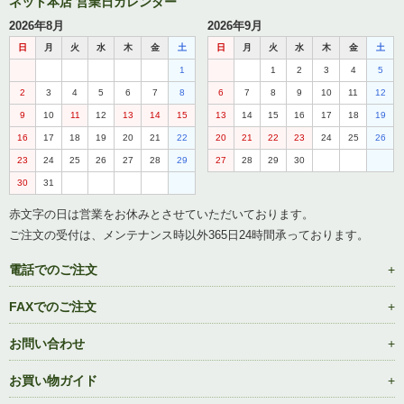
ネット本店 営業日カレンダー
2026年8月
2026年9月
日
月
火
水
木
金
土
日
月
火
水
木
金
土
1
1
2
3
4
5
2
3
4
5
6
7
8
6
7
8
9
10
11
12
9
10
11
12
13
14
15
13
14
15
16
17
18
19
16
17
18
19
20
21
22
20
21
22
23
24
25
26
23
24
25
26
27
28
29
27
28
29
30
30
31
赤文字の日は営業をお休みとさせていただいております。
ご注文の受付は、メンテナンス時以外365日24時間承っております。
電話でのご注文
FAXでのご注文
お問い合わせ
お買い物ガイド