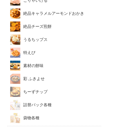
こりゃいける
絶品キャラメルアーモンドおかき
絶品チーズ煎餅
うるちップス
特えび
素材の餅味
彩 ふきよせ
ちーずチップ
詰替パック各種
袋物各種