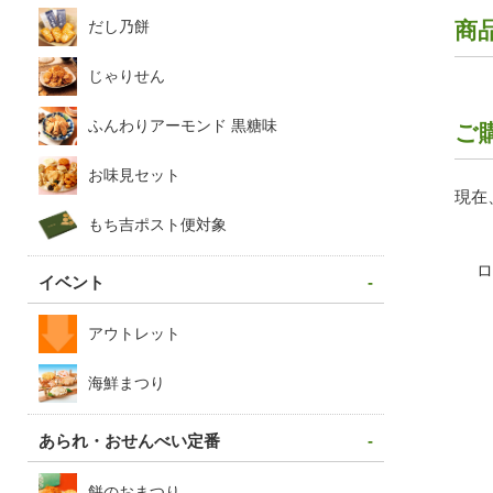
だし乃餅
商
じゃりせん
ふんわりアーモンド 黒糖味
ご
お味見セット
現在
もち吉ポスト便対象
イベント
アウトレット
海鮮まつり
あられ・おせんべい定番
餅のおまつり