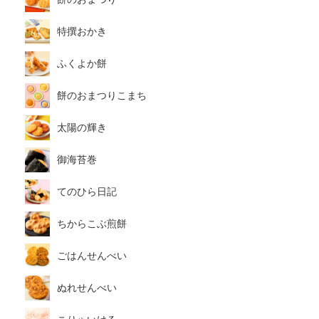
特撰おかき
ふくよか餅
餅のおまつりこまち
太陽の輝き
御海苔巻
てのひら日記
ちからこぶ煎餅
ごはんせんべい
ぬれせんべい