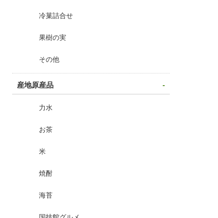
かりんとう
冷菓詰合せ
果樹の実
その他
産地原産品
力水
お茶
米
焼酎
海苔
国技館グルメ