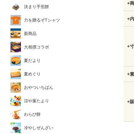
+
決まり手煎餅
+
力を贈るぞTシャツ
新商品
+
大相撲コラボ
夏だより
夏めぐり
+
おやついちばん
涼や菓たより
+
わらび餅
冷やしぜんざい