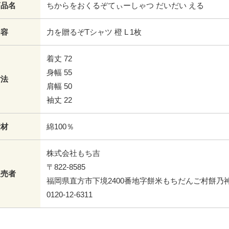
商品名
ちからをおくるぞてぃーしゃつ だいだい える
内容
力を贈るぞTシャツ 橙 L 1枚
着丈 72
身幅 55
寸法
肩幅 50
袖丈 22
素材
綿100％
株式会社もち吉
〒822-8585
販売者
福岡県直方市下境2400番地字餅米もちだんご村餅乃
0120-12-6311