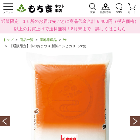
検索
店舗情報
SNS
カート
メニュー
通販限定 1ヵ所のお届け先ごとに商品代金合計 6,480円（税込価格）
以上のお買上げで送料無料！8月末まで 詳しくはこちら
トップ
商品一覧
産地原産品
米
【通販限定】米のおまつり 新潟コシヒカリ（2kg）