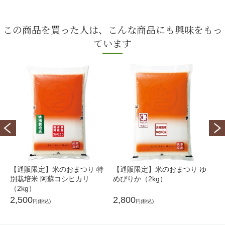
この商品を買った人は、こんな商品にも興味をもっ
ています
【通販限定】米のおまつり 特
【通販限定】米のおまつり ゆ
【
別栽培米 阿蘇コシヒカリ
めぴりか（2kg）
潟
（2kg）
2,500
2,800
6,
円(税込)
円(税込)