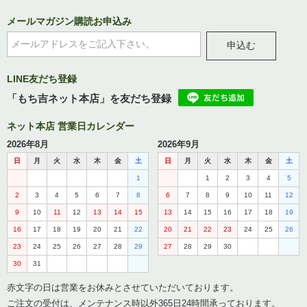
メールマガジン購読お申込み
申込む
LINE友だち登録
「もち吉ネット本店」を友だち登録
ネット本店 営業日カレンダー
2026年8月
2026年9月
日
月
火
水
木
金
土
日
月
火
水
木
金
土
1
1
2
3
4
5
2
3
4
5
6
7
8
6
7
8
9
10
11
12
9
10
11
12
13
14
15
13
14
15
16
17
18
19
16
17
18
19
20
21
22
20
21
22
23
24
25
26
23
24
25
26
27
28
29
27
28
29
30
30
31
赤文字の日は営業をお休みとさせていただいております。
ご注文の受付は、メンテナンス時以外365日24時間承っております。