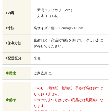
・新潟コシヒカリ（2kg）
+内容
・力水1L（1本）
+寸法
袋サイズ／縦35.0cm×横24.0cm
直射日光・高温の場所をさけて、涼しい所に
+保存方法
保存してください。
+配送区分
米便
◆用途
ご家庭用に。
※のし・掛け紙・包装紙・手さげ袋はおつけ
しておりません。
◆備考
※米のおまつりはほかの商品とは別配送にな
ります。