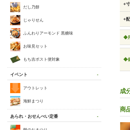
+
だし乃餅
+
じゃりせん
ふんわりアーモンド 黒糖味
◆
お味見セット
もち吉ポスト便対象
◆
イベント
アウトレット
成
海鮮まつり
商
あられ・おせんべい定番
餅のおまつり