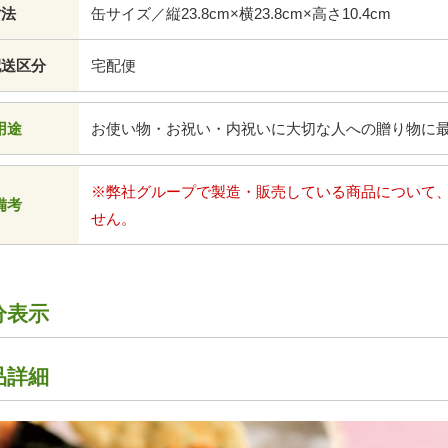
寸法
缶サイズ／縦23.8cm×横23.8cm×高さ10.4cm
配送区分
宅配便
用途
お使い物・お祝い・内祝いに大切な人への贈り物に
※弊社グループで製造・販売している商品について
備考
せん。
分表示
品詳細