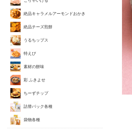
こりゃいける
絶品キャラメルアーモンドおかき
絶品チーズ煎餅
うるちップス
特えび
素材の餅味
彩 ふきよせ
ちーずチップ
詰替パック各種
袋物各種