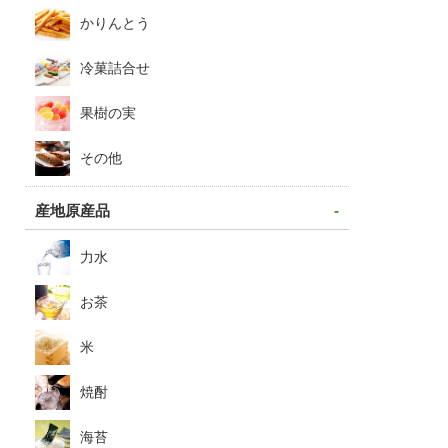
かりんとう
冷菓詰合せ
果樹の実
その他
産地原産品
力水
お茶
米
焼酎
海苔