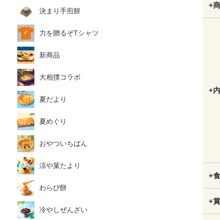
+
決まり手煎餅
力を贈るぞTシャツ
新商品
大相撲コラボ
+
夏だより
夏めぐり
おやついちばん
涼や菓たより
+
わらび餅
+
冷やしぜんざい