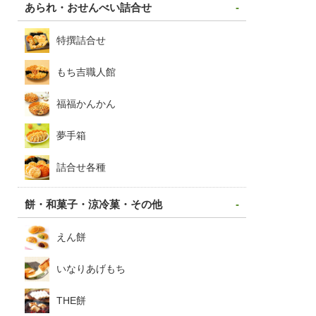
あられ・おせんべい詰合せ
特撰詰合せ
もち吉職人館
福福かんかん
夢手箱
詰合せ各種
餅・和菓子・涼冷菓・その他
えん餅
いなりあげもち
THE餅