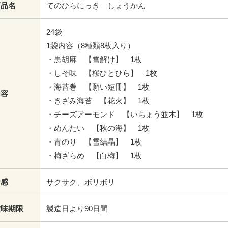
商品名
てのひらにっき しょうかん
24袋
1袋内容（8種類8枚入り）
・黒胡麻 【雪解け】 1枚
・しそ味 【桜ひとひら】 1枚
・海苔巻 【願い短冊】 1枚
内容
・きざみ海苔 【花火】 1枚
・チーズアーモンド 【いちょう並木】 1枚
・めんたい 【秋の海】 1枚
・青のり 【雪結晶】 1枚
・梅ざらめ 【白梅】 1枚
食感
サクサク、ボリボリ
賞味期限
製造日より90日間