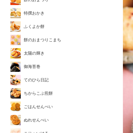
特撰おかき
ふくよか餅
餅のおまつりこまち
太陽の輝き
御海苔巻
てのひら日記
ちからこぶ煎餅
ごはんせんべい
ぬれせんべい