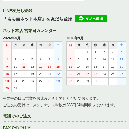
LINE友だち登録
「もち吉ネット本店」を友だち登録
ネット本店 営業日カレンダー
2026年8月
2026年9月
日
月
火
水
木
金
土
日
月
火
水
木
金
土
1
1
2
3
4
5
2
3
4
5
6
7
8
6
7
8
9
10
11
12
9
10
11
12
13
14
15
13
14
15
16
17
18
19
16
17
18
19
20
21
22
20
21
22
23
24
25
26
23
24
25
26
27
28
29
27
28
29
30
30
31
赤文字の日は営業をお休みとさせていただいております。
ご注文の受付は、メンテナンス時以外365日24時間承っております。
電話でのご注文
FAXでのご注文