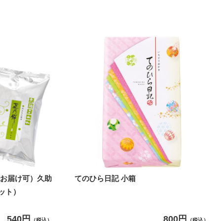
でお届け可）久助
てのひら日記 小箱
ット）
540円
800円
（税込）
（税込）