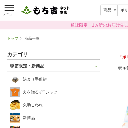
商品
メニュー
通販限定 1ヵ所のお届け先ご
トップ
商品一覧
カテゴリ
「ボ
季節限定・新商品
表示
決まり手煎餅
力を贈るぞTシャツ
久助こわれ
新商品