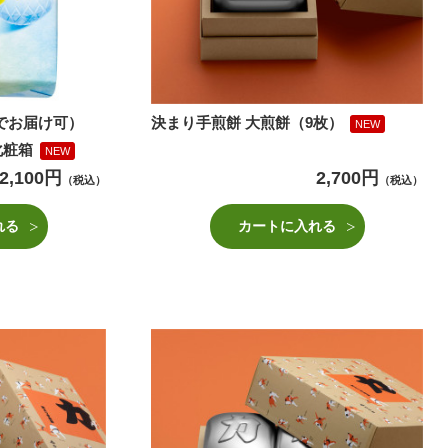
までお届け可）
決まり手煎餅 大煎餅（9枚）
NEW
化粧箱
NEW
2,100円
2,700円
（税込）
（税込）
れる
カートに入れる