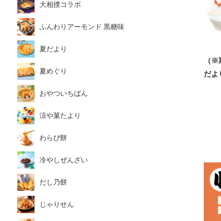
大相撲コラボ
ふんわりアーモンド 黒糖味
夏だより
（※
夏めぐり
だよ
おやついちばん
涼や菓たより
わらび餅
冷やしぜんざい
だし乃餅
じゃりせん