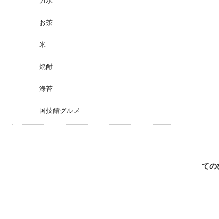
力水
お茶
米
焼酎
海苔
国技館グルメ
ての