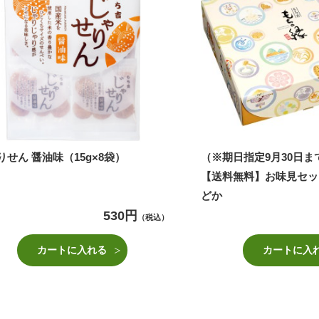
りせん 醤油味（15g×8袋）
（※期日指定9月30日
【送料無料】お味見セッ
どか
530円
（税込）
カートに入れる
カートに入