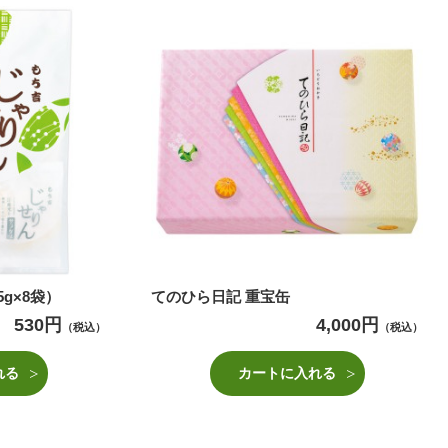
g×8袋）
てのひら日記 重宝缶
530円
4,000円
（税込）
（税込）
れる
カートに入れる