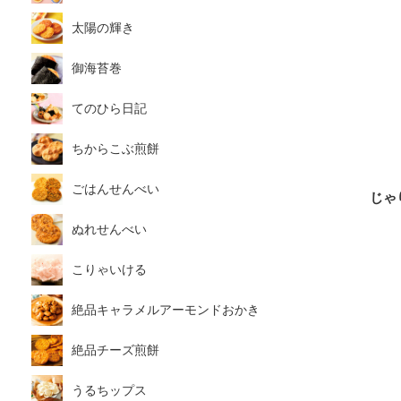
太陽の輝き
御海苔巻
てのひら日記
ちからこぶ煎餅
ごはんせんべい
じゃ
ぬれせんべい
こりゃいける
絶品キャラメルアーモンドおかき
絶品チーズ煎餅
うるちップス