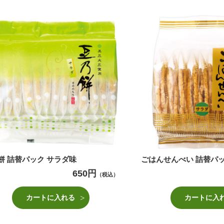
餅 詰替パック サラダ味
ごはんせんべい 詰替パッ
650円
（税込）
カートに入れる
カートに入