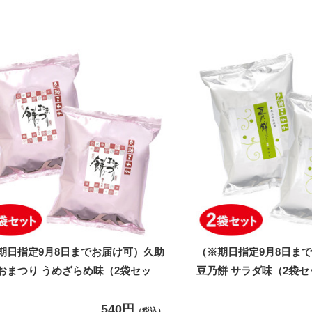
期日指定9月8日までお届け可）久助
（※期日指定9月8日ま
おまつり うめざらめ味（2袋セッ
豆乃餅 サラダ味（2袋セ
540円
（税込）