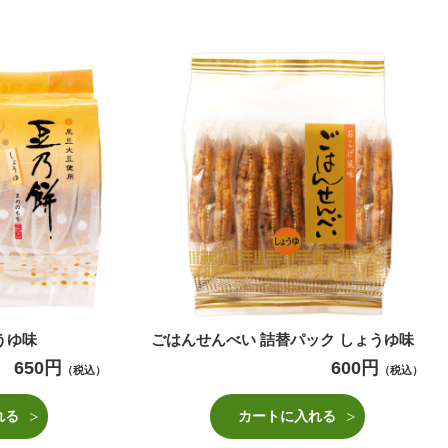
うゆ味
ごはんせんべい 詰替パック しょうゆ味
650円
600円
（税込）
（税込）
れる
カートに入れる