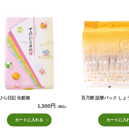
ひら日記 化粧箱
豆乃餅 詰替パック しょ
1,500円
（税込）
カートに入れる
カートに入