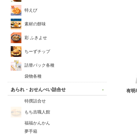
特えび
素材の餅味
彩 ふきよせ
ちーずチップ
詰替パック各種
袋物各種
有明
あられ・おせんべい詰合せ
特撰詰合せ
もち吉職人館
福福かんかん