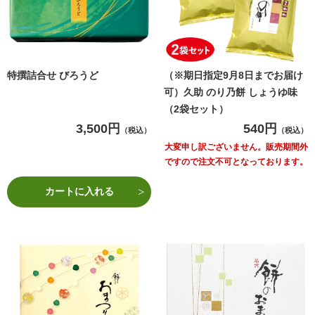
特撰詰合せ びろうど
（※期日指定9月8日までお届け
可）久助 のり乃餅 しょうゆ味
（2袋セット）
3,500円
540円
（税込）
（税込）
大変申し訳ございません。販売期間外
ですので注文不可となっております。
カートに入れる