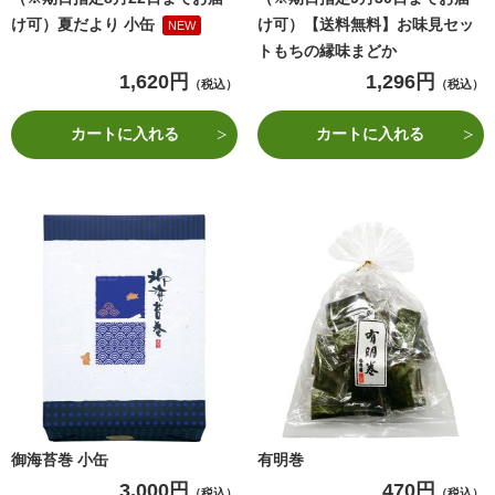
け可）夏だより 小缶
け可）【送料無料】お味見セッ
NEW
トもちの縁味まどか
1,620円
1,296円
（税込）
（税込）
カートに入れる
カートに入れる
御海苔巻 小缶
有明巻
3,000円
470円
（税込）
（税込）