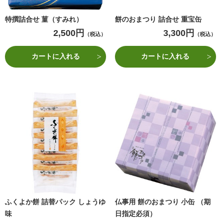
特撰詰合せ 菫（すみれ）
餅のおまつり 詰合せ 重宝缶
2,500円
3,300円
（税込）
（税込）
カートに入れる
カートに入れる
ふくよか餅 詰替パック しょうゆ
仏事用 餅のおまつり 小缶 （期
味
日指定必須）