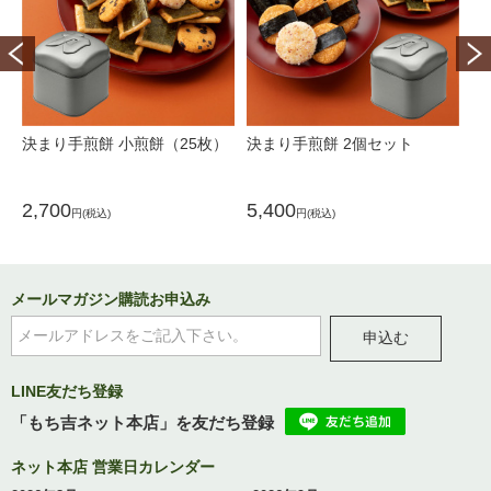
決まり手煎餅 小煎餅（25枚）
決まり手煎餅 2個セット
決
2,700
5,400
2,
円(税込)
円(税込)
メールマガジン購読お申込み
申込む
LINE友だち登録
「もち吉ネット本店」を友だち登録
ネット本店 営業日カレンダー