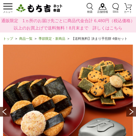
検索
店舗情報
SNS
カート
メニュー
通販限定 1ヵ所のお届け先ごとに商品代金合計 6,480円（税込価格）
以上のお買上げで送料無料！8月末まで 詳しくはこちら
トップ
商品一覧
季節限定・新商品
【送料無料】決まり手煎餅 4個セット