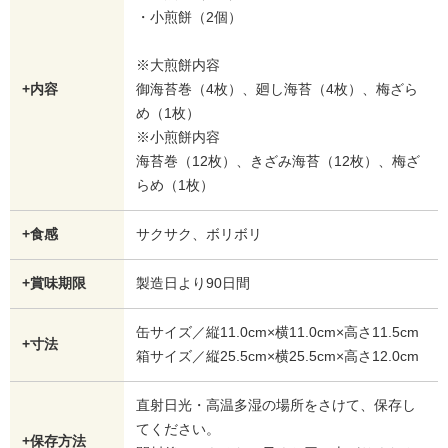
・小煎餅（2個）
※大煎餅内容
+内容
御海苔巻（4枚）、廻し海苔（4枚）、梅ざら
め（1枚）
※小煎餅内容
海苔巻（12枚）、きざみ海苔（12枚）、梅ざ
らめ（1枚）
+食感
サクサク、ボリボリ
+賞味期限
製造日より90日間
缶サイズ／縦11.0cm×横11.0cm×高さ11.5cm
+寸法
箱サイズ／縦25.5cm×横25.5cm×高さ12.0cm
直射日光・高温多湿の場所をさけて、保存し
てください。
+保存方法