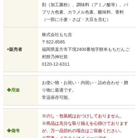
剤（加工澱粉）、調味料（アミノ酸等）、パ
プリカ色素、カラメル色素、酸味料、香料
（一部に小麦・さば・大豆を含む）
株式会社もち吉
〒822-8585
+販売者
福岡県直方市下境2400番地字餅米もちだんご
村餅乃神社前
0120-12-6311
お使い物・お祝い・内祝い・詰め合わせ・贈
◆用途
り物に最適です。
常温保存可能。
※のし・包装紙はおつけしておりません。
※商品は充分な取り揃えを心掛けております
◆備考
が、万一品切れの場合はご容赦ください。