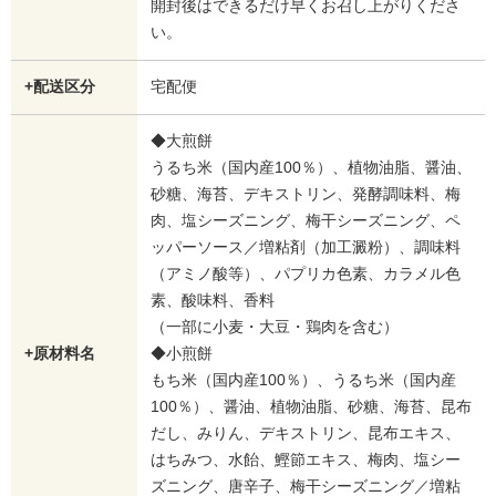
開封後はできるだけ早くお召し上がりくださ
い。
+配送区分
宅配便
◆大煎餅
うるち米（国内産100％）、植物油脂、醤油、
砂糖、海苔、デキストリン、発酵調味料、梅
肉、塩シーズニング、梅干シーズニング、ペ
ッパーソース／増粘剤（加工澱粉）、調味料
（アミノ酸等）、パプリカ色素、カラメル色
素、酸味料、香料
（一部に小麦・大豆・鶏肉を含む）
+原材料名
◆小煎餅
もち米（国内産100％）、うるち米（国内産
100％）、醤油、植物油脂、砂糖、海苔、昆布
だし、みりん、デキストリン、昆布エキス、
はちみつ、水飴、鰹節エキス、梅肉、塩シー
ズニング、唐辛子、梅干シーズニング／増粘