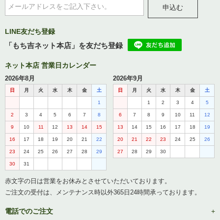
申込む
LINE友だち登録
「もち吉ネット本店」を友だち登録
ネット本店 営業日カレンダー
2026年8月
2026年9月
日
月
火
水
木
金
土
日
月
火
水
木
金
土
1
1
2
3
4
5
2
3
4
5
6
7
8
6
7
8
9
10
11
12
9
10
11
12
13
14
15
13
14
15
16
17
18
19
16
17
18
19
20
21
22
20
21
22
23
24
25
26
23
24
25
26
27
28
29
27
28
29
30
30
31
赤文字の日は営業をお休みとさせていただいております。
ご注文の受付は、メンテナンス時以外365日24時間承っております。
電話でのご注文