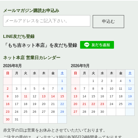
メールマガジン購読お申込み
申込む
LINE友だち登録
「もち吉ネット本店」を友だち登録
ネット本店 営業日カレンダー
2026年8月
2026年9月
日
月
火
水
木
金
土
日
月
火
水
木
金
土
1
1
2
3
4
5
2
3
4
5
6
7
8
6
7
8
9
10
11
12
9
10
11
12
13
14
15
13
14
15
16
17
18
19
16
17
18
19
20
21
22
20
21
22
23
24
25
26
23
24
25
26
27
28
29
27
28
29
30
30
31
赤文字の日は営業をお休みとさせていただいております。
ご注文の受付は、メンテナンス時以外365日24時間承っております。