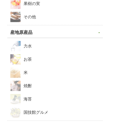
果樹の実
その他
産地原産品
力水
お茶
米
焼酎
海苔
国技館グルメ