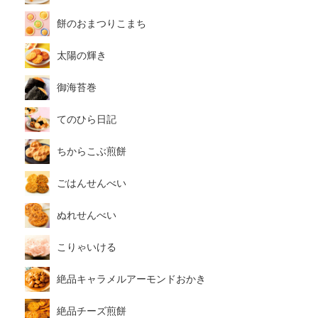
餅のおまつりこまち
太陽の輝き
御海苔巻
てのひら日記
ちからこぶ煎餅
ごはんせんべい
ぬれせんべい
こりゃいける
絶品キャラメルアーモンドおかき
絶品チーズ煎餅