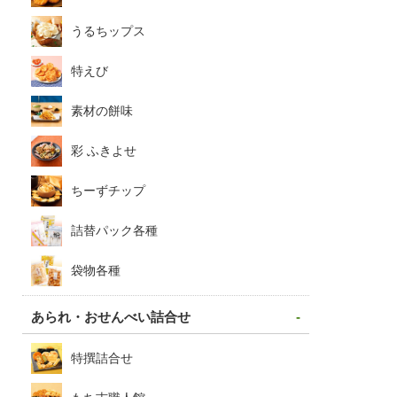
うるちップス
特えび
素材の餅味
彩 ふきよせ
ちーずチップ
詰替パック各種
袋物各種
あられ・おせんべい詰合せ
特撰詰合せ