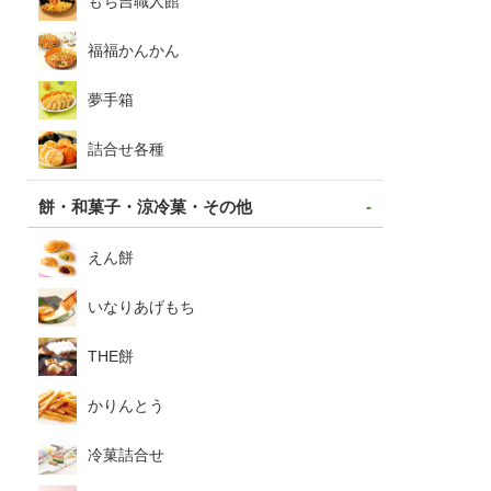
もち吉職人館
福福かんかん
夢手箱
詰合せ各種
餅・和菓子・涼冷菓・その他
えん餅
いなりあげもち
THE餅
かりんとう
冷菓詰合せ