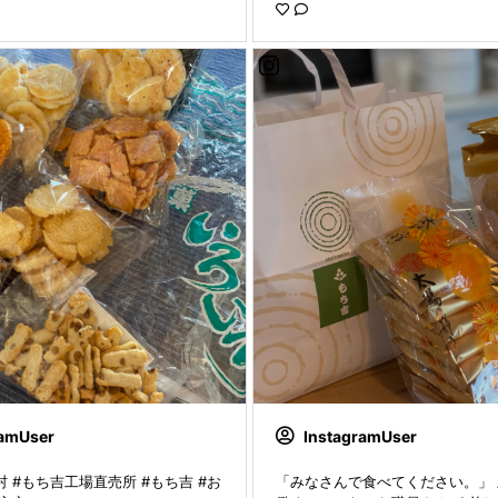
おしりもちなりくんが1番好きなん
り人気がないと聞いてしょんぼりし
いいの私が推すから。 ⁡ 毎日癒される
なのでした。 草もちは営業Tさん
感謝🙏✨ ⁡ #もち吉 #もちなりく
草もち #もち吉もぐもぐ ⁡
ramUser
InstagramUser
 #もち吉工場直売所 #もち吉 #お
「みなさんで食べてください。」