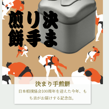
決まり手煎餅
日本相撲協会100周年を迎えた今年、も
ち吉がお届けする記念缶。