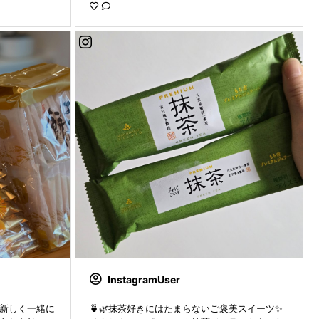
みつきになること間違いなしだよ🥹 息子もだい
すきで これ！これ！と 次々手を伸ばしてきま
した👦🏻🤍 見つかると全部食べられちゃう勢い
なので 今は隠してあります🤣 (家族みんな大好
きで取り合いになりそう♡) 家族みんなで楽し
めるうるチップス🌽 気になる方はぜひ試してみ
てね ✓ ⋆┈┈┈┈┈┈┈┈┈┈┈┈┈┈┈┈┈
┈┈⋆ うるちップス コーンポタージュ味 𓂃❁⃘
⌇ mochidangomura sama ⋆┈┈┈┈┈┈┈┈┈┈┈┈┈┈
┈┈┈┈┈⋆ #PR #もち吉 #おやつはもち吉 #mochi
kichi #monipla 赤ちゃんのいる暮らし赤ちゃん
のいる生活
InstagramUser
 新しく一緒に
🍵🌿抹茶好きにはたまらないご褒美スイーツ✨