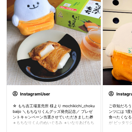
InstagramUser
Instag
☆ もち吉工場直売所 様より mochikichi_choku
ご存知だろう
baijo ＼もちなりくんグッズ発売記念／ プレゼ
ンツには 1
ントキャンペーン当選させていただきました🎁
食べたくなる
🔸もちなりくんのぬいぐるみ 🔸いなりあげもち
が ピッタリ
(1箱) もちなりくん可愛いよ🧡 揚げさん着脱で
こういう使い