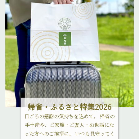
帰省・ふるさと特集2026
日ごろの感謝の気持ちを込めて。 帰省の
手土産や、ご家族・ご友人・お世話にな
った方へのご挨拶に。 いつも見守ってく