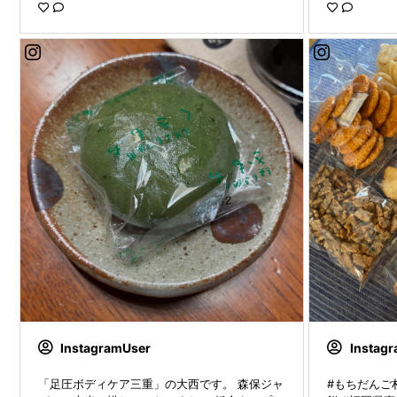
きるよ😆 触り心地もモチっとしてて気持ちいい
ちなみに私は
よ♪ いなりあげもちは パッケージも可愛い〜 揚
ですが あま
げさんにじゅわ〜っと甘じょっぱい味が染み込
ました。 ⁡ 
んでいて お餅と最高の組み合わせで美味しかっ
もちなりくん
たです😋 いなりあげもち大好きでご縁があって
の差し入れです
とっても嬉しかったです😊🍀 ありがとうござい
ん #もち吉の
ました✨ ． #もち吉 #いなりあげもち #もちな
りくん #お餅 #当選報告
InstagramUser
Instag
「足圧ボディケア三重」の大西です。 森保ジャ
#もちだんご村