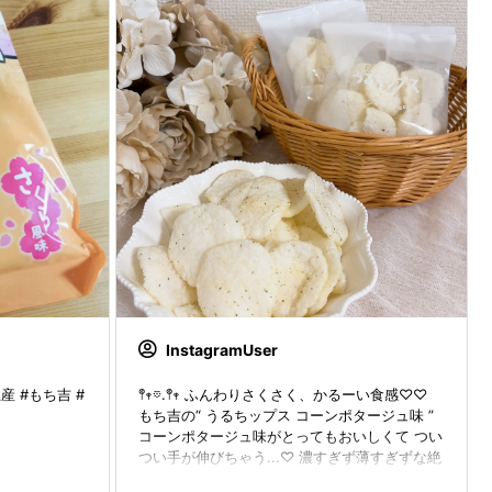
InstagramUser
産 #もち吉 #
𖤣𖥧𖡼.𖤣𖥧 ふんわりさくさく、かるーい食感♡♡
もち吉の“ うるちップス コーンポタージュ味 ”
コーンポタージュ味がとってもおいしくて つい
つい手が伸びちゃう...♡ 濃すぎず薄すぎずな絶
妙な味付け🌽 さくふわ食感がたまらない.ᐟ.ᐟ や