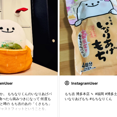
ramUser
InstagramUser
か。 もちなりくんのいなりあげパ
もち吉 博多本店 🍡 #福岡 #博多土
度食べたら病みつきになって 何度も
いなりあげもち #もちなりくん
と噂の もち吉のあの「くさもち」
ジャストフィットということを。 ⁡
道だったのかーーー！（ちがう） ⁡